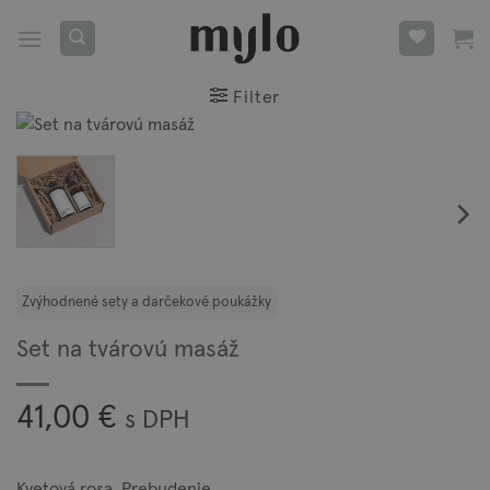
Skip
to
content
Filter
Set na tvárovú masáž
41,00
€
s DPH
Kvetová rosa, Prebudenie