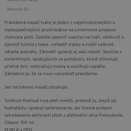
Ďalšie informácie
Recenzie (0)
Pravidelná masáž tváre je jeden z najprirodzenejších a
najbezpečnejších prostriedkov na zmiernenie prejavov
starnutia pleti. Dokáže spevniť svalstvo na tvári, zdvihnúť a
zjemniť kontúry tváre, vyhladiť vrásky a zvýšiť celkové
zdravie pokožky. Zároveň upokojí aj vašu myseľ. Spočíva v
konkrétnych, opakujúcich sa pohyboch, ktoré stimulujú
prietok krvi, odstraňujú toxíny a uvoľňujú napätie.
Základom je, že sa musí vykonávať pravidelne.
Set na tvárovú masáž obsahuje:
Tonikum
Kvetová rosa
pleť osvieži, prebudí ju, zlepší jej
hydratáciu, upokojí začervenanie, ale hlavne podporí
vstrebávanie aktívnych látok z pleťového séra Prebudenie.
Objem: 100 ml
19,80
€ s DPH