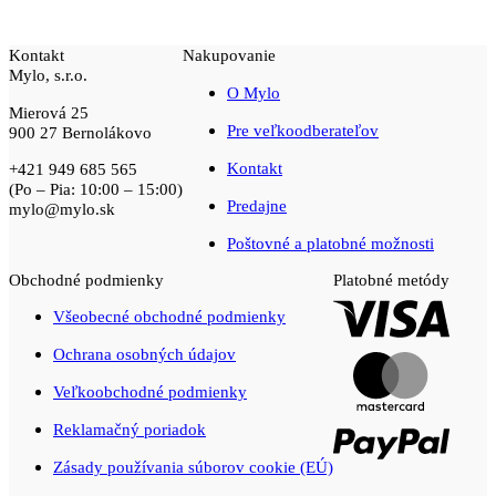
Kontakt
Nakupovanie
Mylo, s.r.o.
O Mylo
Mierová 25
Pre veľkoodberateľov
900 27 Bernolákovo
Kontakt
+421 949 685 565
(Po – Pia: 10:00 – 15:00)
Predajne
mylo@mylo.sk
Poštovné a platobné možnosti
Obchodné podmienky
Platobné metódy
Visa
Všeobecné obchodné podmienky
Ochrana osobných údajov
Maste
Veľkoobchodné podmienky
PayPal
Reklamačný poriadok
Zásady používania súborov cookie (EÚ)