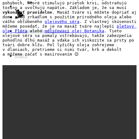
pohyboch, ktoré stimulujú prietok krvi, odstraňujú 
toxíny a uvoľňujú napätie. Základom je, že sa musí 
vykonávať pravidelne
. Masáž tváre si môžete dopriať aj 
doma pred zrkadlom s použitím prírodného oleja alebo 
vášho obľúbeného 
olejového séra
. Z vlastnej skúsenosti 
môžeme povedať, že je na masáž tváre najlepší 
pleťový 
Prihlásenie / Registrovať sa
olej Flóra
 alebo 
odličovací olej Botanika
. Tieto 
olejové séra sa pomaly vstrebávajú, takže zabezpečia 
pohodlnú dlhú masáž a vďaka ich viskozite sa prsty po 
tvári dobre kĺžu. Pol lyžičky oleja zohrejeme 
v dlaniach, pretrieme si nimi tvár, krk a dekolt 
a môžeme začať s masírovaním 😊
0,00
€
Košík
Žiadne produkty v košíku.
Vrátiť sa do obchodu