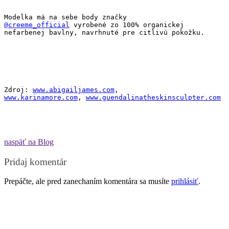
Modelka má na sebe body značky 
@creeme_official
 vyrobené zo 100% organickej 
nefarbenej bavlny, navrhnuté pre citlivú pokožku.
Zdroj: 
www.abigailjames.com
, 
www.karinamore.com
, 
www.guendalinatheskinsculpter.com
naspäť na Blog
Pridaj komentár
Prepáčte, ale pred zanechaním komentára sa musíte
prihlásiť
.