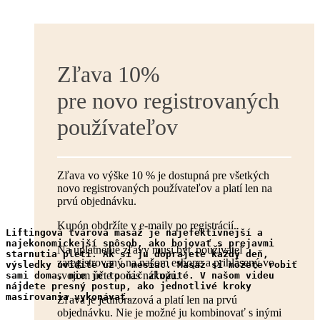
Zľava 10%
pre novo registrovaných
používateľov
Zľava vo výške 10 % je dostupná pre všetkých
novo registrovaných používateľov a platí len na
prvú objednávku.
Kupón obdržíte v e-maily po registrácií.
Liftingová tvárová masáž je najefektívnejší a 
najekonomickejší spôsob, ako bojovať s prejavmi 
Na uplatnenie zľavy musí byť používateľ
starnutia pleti. Ak si ju doprajete každý deň, 
zaregistrovaný na našom eshope a prihlásený vo
výsledky uvidíte už o mesiac. Masáž si môžete robiť 
svojom účte počas nákupu.
sami doma, nie je to nič zložité. V našom videu 
nájdete presný postup, ako jednotlivé kroky 
masírovania vykonávať. 
Zľava je jednorazová a platí len na prvú
objednávku. Nie je možné ju kombinovať s inými