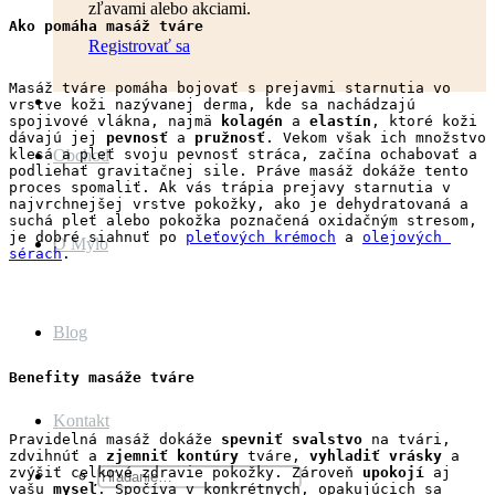
zľavami alebo akciami.
Ako pomáha masáž tváre
Registrovať sa
Masáž tváre pomáha bojovať s prejavmi starnutia vo 
vrstve koži nazývanej derma, kde sa nachádzajú 
spojivové vlákna, najmä 
kolagén
 a 
elastín
, ktoré koži 
dávajú jej 
pevnosť
 a 
pružnosť
. Vekom však ich množstvo 
klesá a pleť svoju pevnosť stráca, začína ochabovať a 
Obchod
podliehať gravitačnej sile. Práve masáž dokáže tento 
proces spomaliť. Ak vás trápia prejavy starnutia v 
najvrchnejšej vrstve pokožky, ako je dehydratovaná a 
suchá pleť alebo pokožka poznačená oxidačným stresom, 
je dobré siahnuť po 
pleťových krémoch
 a 
olejových 
O Mylo
sérach
.
Blog
Benefity masáže tváre
Kontakt
Pravidelná masáž dokáže 
spevniť svalstvo
 na tvári, 
zdvihnúť a 
zjemniť kontúry
 tváre, 
vyhladiť vrásky
 a 
zvýšiť celkové zdravie pokožky. Zároveň 
upokojí
 aj 
Hľadať:
vašu 
myseľ
. Spočíva v konkrétnych, opakujúcich sa 