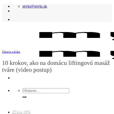
Skip
mylo@mylo.sk
to
content
Zdravie a krása
10 krokov, ako na domácu liftingovú masáž
tváre (video postup)
Hľadať:
Zľava 10%