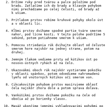
Držíme ruky pred tvárou a palce položíme pod 
bradu. Zatlačíme ich do brady a kĺzavým pohybom 
nimi prechádzame po celej čeľusti, od brady až 
k ušiam.
Prítlakom prstov robíme kruhové pohyby okolo úst 
a v oblasti líc.
Kĺbmi prstov dvíhame spodné partie tváre smerom 
nahor, pod lícne kosti. V tejto polohe podržíme 5 
sekúnd, potom potiahneme smerom k ušiam.
Pomocou striedania rúk dvíhajte oblasť od čeľuste 
smerom hore najskôr na jednej strane, potom na 
druhej.
Jemným tlakom vedieme prsty od kútikov úst po 
nosovo-ústnych ryhách až na čelo.
Ukazovákmi oboch rúk najskôr vystierame pokožku 
v oblasti spánkov, potom odvedieme nahromadenú 
lymfu od vnútorných kútikov očí smerom von.
Cikcakovitým pohybom prstov masírujeme oblasť 
čela najskôr zhora dole a potom sprava doľava.
Vankúšikmi prstov dvíhame pokožku na čele od 
obočia až po korienky vlasov.
Masáž ukončíme jemnými vyhladzovacími pohybmi po 