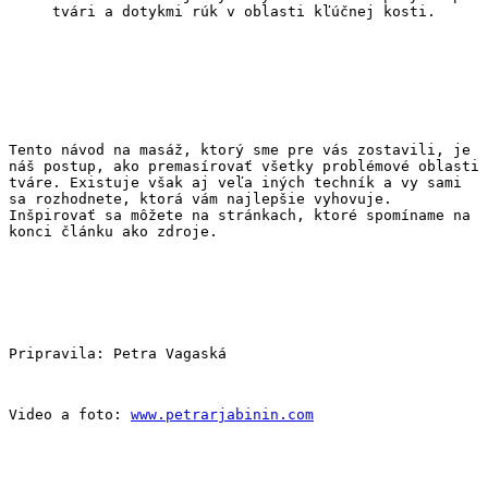
tvári a dotykmi rúk v oblasti kľúčnej kosti.
Tento návod na masáž, ktorý sme pre vás zostavili, je 
náš postup, ako premasírovať všetky problémové oblasti 
tváre. Existuje však aj veľa iných techník a vy sami 
sa rozhodnete, ktorá vám najlepšie vyhovuje. 
Inšpirovať sa môžete na stránkach, ktoré spomíname na 
konci článku ako zdroje.
Pripravila: Petra Vagaská
Video a foto: 
www.petrarjabinin.com