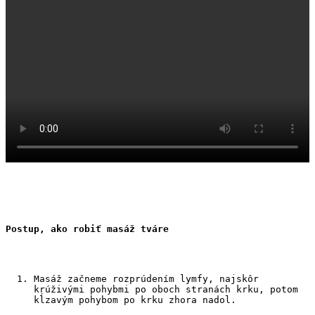
Postup, ako robiť masáž tváre
Masáž začneme rozprúdením lymfy, najskôr 
krúživými pohybmi po oboch stranách krku, potom 
kĺzavým pohybom po krku zhora nadol.