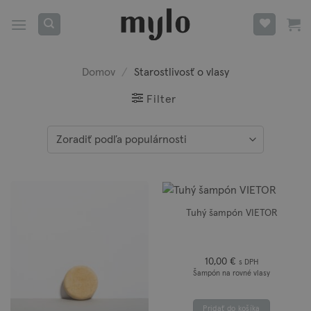
Skip
to
content
Domov
/
Starostlivosť o vlasy
Filter
Tuhý šampón VIETOR
10,00
€
s DPH
Šampón na rovné vlasy
Pridať do košíka