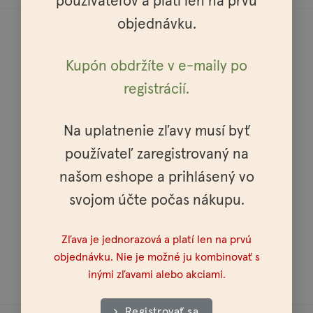
používateľov a platí len na prvú
produktu.
viacero
objednávku.
variantov.
Možnosti
si
Kupón obdržíte v e-maily po
môžete
Doprava do celej Európy
vybrať
registrácií.
na
stránke
produktu.
Na uplatnenie zľavy musí byť
používateľ zaregistrovaný na
Osobné vyzdvihnutie možné v celej SR a ČR
našom eshope a prihlásený vo
svojom účte počas nákupu.
Zľava je jednorazová a platí len na prvú
objednávku. Nie je možné ju kombinovať s
Doprava nad 100€ zadarmo
inými zľavami alebo akciami.
Registrovať sa