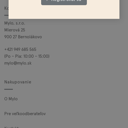
Kontakt
Mylo, s.r.o.
Mierová 25
900 27 Bernolákovo
+421 949 685 565
(Po – Pia: 10:00 – 15:00)
mylo@mylo.sk
Nakupovanie
O Mylo
Pre veľkoodberateľov