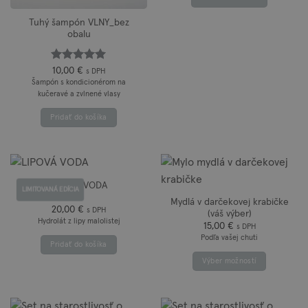
Tuhý šampón VLNY_bez
obalu
Hodnotenie
10,00
€
s DPH
z 5
5
Šampón s kondicionérom na
kučeravé a zvlnené vlasy
Pridať do košíka
LIPOVÁ VODA
LIMITOVANÁ EDÍCIA
Mydlá v darčekovej krabičke
20,00
€
s DPH
(váš výber)
Hydrolát z lipy malolistej
15,00
€
s DPH
Podľa vašej chuti
Pridať do košíka
Výber možností
Tento
produkt
má