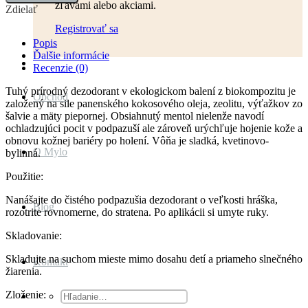
zľavami alebo akciami.
prírodný
Zdielať
dezodorant
Registrovať sa
MÄTOVÁ
FIALKA
Popis
Ďalšie informácie
Recenzie (0)
Tuhý prírodný dezodorant v ekologickom balení z biokompozitu je
Obchod
založený na sile panenského kokosového oleja, zeolitu, výťažkov zo
šalvie a mäty piepornej. Obsiahnutý mentol nielenže navodí
ochladzujúci pocit v podpazuší ale zároveň urýchľuje hojenie kože a
obnovu kožnej bariéry po holení. Vôňa je sladká, kvetinovo-
O Mylo
bylinná.
Použitie:
Nanášajte do čistého podpazušia dezodorant o veľkosti hráška,
Blog
rozotrite rovnomerne, do stratena. Po aplikácii si umyte ruky.
Skladovanie:
Skladujte na suchom mieste mimo dosahu detí a priameho slnečného
Kontakt
žiarenia.
Zloženie:
Hľadať: