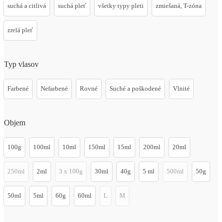
suchá a citlivá
suchá pleť
všetky typy pleti
zmiešaná, T-zóna
zrelá pleť
Typ vlasov
Farbené
Nefarbené
Rovné
Suché a poškodené
Vlnité
Objem
100g
100ml
10ml
150ml
15ml
200ml
20ml
250ml
2ml
3 x 100g
30ml
40g
5 ml
500ml
50g
50ml
5ml
60g
60ml
L
M