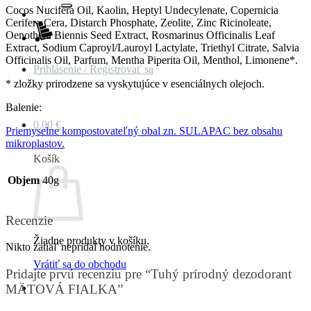
Cocos Nucifera Oil, Kaolin, Heptyl Undecylenate, Copernicia
Cerifera Cera, Distarch Phosphate, Zeolite, Zinc Ricinoleate,
Oenothera Biennis Seed Extract, Rosmarinus Officinalis Leaf
Extract, Sodium Caproyl/Lauroyl Lactylate, Triethyl Citrate, Salvia
Officinalis Oil, Parfum, Mentha Piperita Oil, Menthol, Limonene*.
Prihlásenie / Registrovať sa
* zložky prirodzene sa vyskytujúce v esenciálnych olejoch.
Balenie:
0,00
€
Priemyselne kompostovateľný obal zn. SULAPAC bez obsahu
mikroplastov.
Košík
Objem
40g
Recenzie
Žiadne produkty v košíku.
Nikto zatiaľ nepridal hodnotenie.
Vrátiť sa do obchodu
Pridajte prvú recenziu pre “Tuhý prírodný dezodorant
MÄTOVÁ FIALKA”