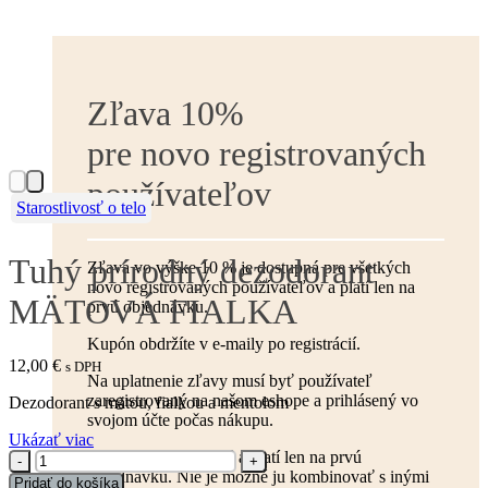
Zľava 10%
pre novo registrovaných
používateľov
Tuhý prírodný dezodorant
Zľava vo výške 10 % je dostupná pre všetkých
novo registrovaných používateľov a platí len na
MÄTOVÁ FIALKA
prvú objednávku.
Kupón obdržíte v e-maily po registrácií.
12,00
€
s DPH
Na uplatnenie zľavy musí byť používateľ
zaregistrovaný na našom eshope a prihlásený vo
Dezodorant s mätou, fialkou a mentolom
svojom účte počas nákupu.
Ukázať viac
Zľava je jednorazová a platí len na prvú
množstvo
objednávku. Nie je možné ju kombinovať s inými
Tuhý
Pridať do košíka