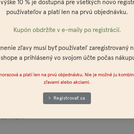
 výške 10 % je dostupná pre všetkých novo regis
používateľov a platí len na prvú objednávku.
vými, regeneračnými a liečivými vlastnosťami. Obsahuje vysoké 
e obvzlášť vhodný na suché vlasy, suchú a poškodenú pokožku.
Kupón obdržíte v e-maily po registrácií.
 zvonka, zlepšenie kvality suchých a rozštiepených vlasov a zlepše
tnenie zľavy musí byť používateľ zaregistrovaný 
shope a prihlásený vo svojom účte počas nákup
na cesty zo sebou.
dnorazová a platí len na prvú objednávku. Nie je možné ju kombin
zľavami alebo akciami.
 Beeswax, Helianthus Annuus Seed Oil, Argania Spinosa Kernel O
Registrovať sa
 Oil , Piper Nigrum Oil, Pogostemon Cablin Oil, Benzyl Benzoat
lnych olejoch