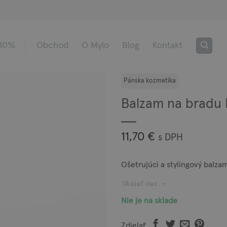
 10%
Obchod
O Mylo
Blog
Kontakt
Balzam na bradu
11,70
€
s DPH
Ošetrujúci a stylingový balza
Ukázať viac
Nie je na sklade
Zdielať