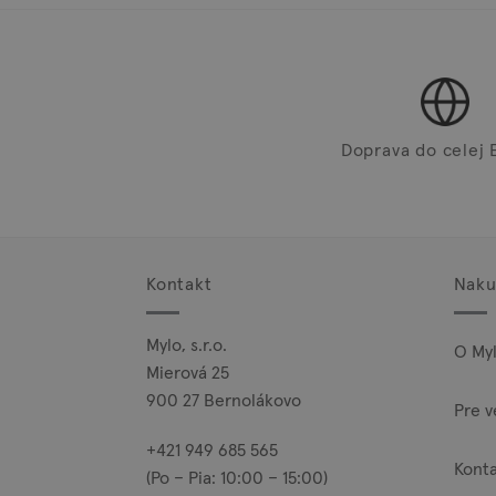
Doprava do celej 
Kontakt
Naku
Mylo, s.r.o.
O My
Mierová 25
900 27 Bernolákovo
Pre v
+421 949 685 565
Kont
(Po – Pia: 10:00 – 15:00)