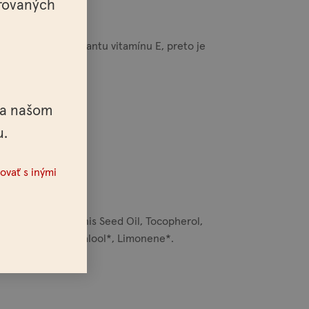
trovaných
percento antioxidantu vitamínu E, preto je
nie ich rastu.
na našom
u.
ovať s inými
il, Ricinus Communis Seed Oil, Tocopherol,
e*, Geraniol*, Linalool*, Limonene*.