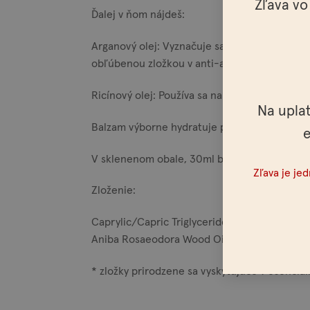
Zľava vo
Ďalej v ňom nájdeš:
Arganový olej: Vyznačuje sa výbornými výživo
obľúbenou zložkou v anti-aging kozmetike. J
Ricínový olej: Používa sa na spevnenie vlasov
Na upla
Balzam výborne hydratuje pokožku.
e
V sklenenom obale, 30ml balení vhodnom aj 
Zľava je je
Zloženie:
Caprylic/Capric Triglyceride, Polyglycerol-3
Aniba Rosaeodora Wood Oil , Cedrus Atlantica
* zložky prirodzene sa vyskytujúce v esenciá