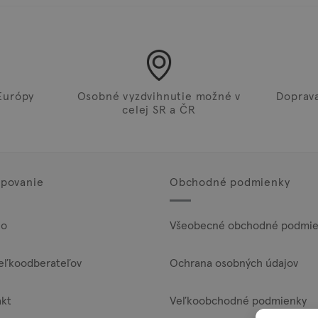
Európy
Osobné vyzdvihnutie možné v
Doprav
celej SR a ČR
povanie
Obchodné podmienky
lo
Všeobecné obchodné podmie
eľkoodberateľov
Ochrana osobných údajov
akt
Veľkoobchodné podmienky