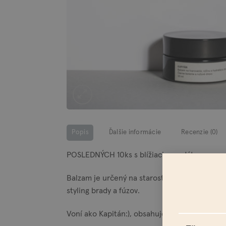
Popis
Ďalšie informácie
Recenzie (0)
POSLEDNÝCH 10ks s blížiacim sa dátumom sp
Balzam je určený na starostlivosť o bradu, f
styling brady a fúzov.
Voní ako Kapitán:), obsahuje esenciálne oleje