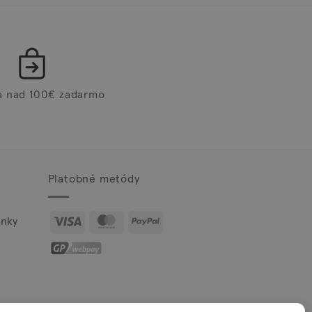
a nad 100€ zadarmo
Platobné metódy
Visa
MasterCard
PayPal
nky