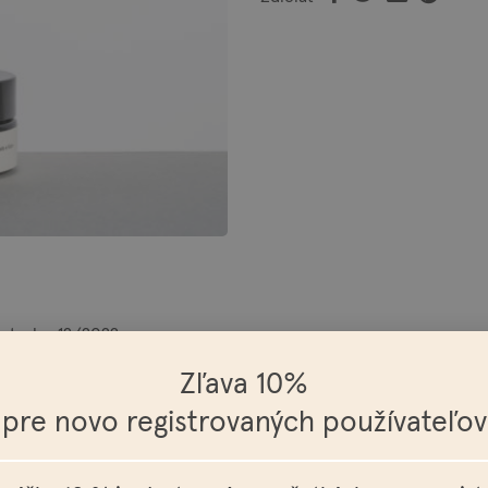
otreby, 12/2022.
Zľava 10%
úzy a pokožku pod nimi. Obsahuje včelí vosk, vďaka ktorému je vý
pre novo registrovaných používateľov
 ružové drevo, čierne korenie, céder a pačuli.