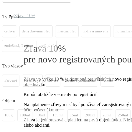
Zľava 10%
Typ pleti
citlivá
dehydrovaná pleť
mastná pleť
mdlá a unavená
normálna 
Zľava 10%
zmiešaná, T-zóna
zrelá pleť
pre novo registrovaných pou
Typ vlasov
Zľava vo výške 10 % je dostupná pre všetkých novo regist
Farbené
Nefarbené
Rovné
Suché a poškodené
Vlnité
objednávku.
Kupón obdržíte v e-maily po registrácií.
Objem
Na uplatnenie zľavy musí byť používateľ zaregistrovaný 
účte počas nákupu.
100g
100ml
10ml
150ml
15ml
200ml
20ml
250ml
Zľava je jednorazová a platí len na prvú objednávku. Ni
alebo akciami.