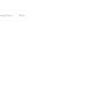
umpičkou
Sklo