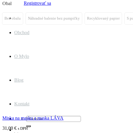
Registrovať sa
Obal
Bez obalu
Náhradné balenie bez pumpičky
Recyklovaný papier
S p
Obchod
O Mylo
Blog
Kontakt
Miska na masku a maska LÁVA
Hľadať:
31,00
€
s DPH