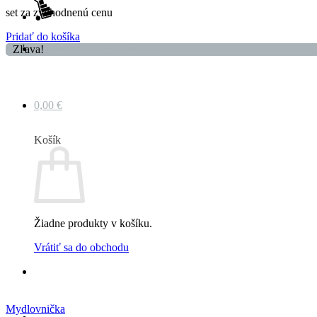
set za zvýhodnenú cenu
Pridať do košíka
Prihlásenie / Registrovať sa
Zľava!
0,00
€
Košík
Žiadne produkty v košíku.
Vrátiť sa do obchodu
Mydlovnička