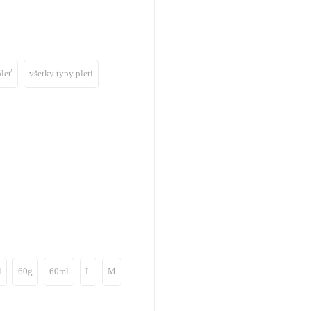
pleť
všetky typy pleti
l
60g
60ml
L
M