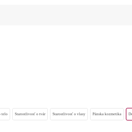
 telo
Starostlivosť o tvár
Starostlivosť o vlasy
Pánska kozmetika
D