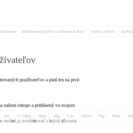
až mastná
problematická pleť so sklonom k akné
suchá a citlivá
suchá 
žívateľov
rovaných používateľov a platí len na prvú
na našom eshope a prihlásený vo svojom
2ml
3 x 100g
30ml
40g
5 ml
500ml
50g
50ml
5m
e je možné ju kombinovať s inými zľavami