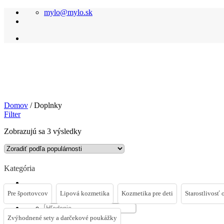
Skip
mylo@mylo.sk
to
content
Domov
/
Doplnky
Filter
Zoradené
Zobrazujú sa 3 výsledky
podľa
popularity
Kategória
Pre športovcov
Lipová kozmetika
Kozmetika pre deti
Starostlivosť o
Hľadať:
Zvýhodnené sety a darčekové poukážky