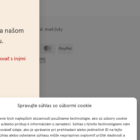
Platobné metódy
na našom
u.
Visa
MasterCard
PayPal
nky
ovať s inými
Spravujte súhlas so súbormi cookie
okie
nie tých najlepších skúseností používame technológie, ako sú súbory cookie
 a/alebo prístup k informáciám o zariadení. Súhlas s týmito technológiami nám
ovávať údaje, ako je správanie pri prehliadaní alebo jedinečné ID na tejto
úhlas alebo odvolanie súhlasu môže nepriaznivo ovplyvniť určité vlastnosti a