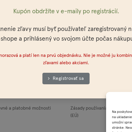
Kupón obdržíte v e-maily po registrácií.
povanie
Obchodné podmienky
tnenie zľavy musí byť používateľ zaregistrovaný 
shope a prihlásený vo svojom účte počas nákup
lo
Všeobecné obchodné podmie
dnorazová a platí len na prvú objednávku. Nie je možné ju kombin
eľkoodberateľov
Ochrana osobných údajov
zľavami alebo akciami.
akt
Veľkoobchodné podmienky
Registrovať sa
ajne
Reklamačný poriadok
vné a platobné možnosti
Zásady používania súborov co
Na poskytova
(EÚ)
na ukladanie
umožní sprac
stránke. Nes