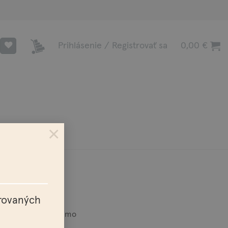
Prihlásenie / Registrovať sa
0,00
€
×
trovaných
a nad 100€ zadarmo