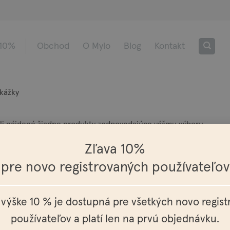
 10%
Obchod
O Mylo
Blog
Kontakt
kážky
i nájdené žiadne produkty zodpovedajúce vášmu výberu.
Zľava 10%
pre novo registrovaných používateľov
 výške 10 % je dostupná pre všetkých novo regis
Európy
Osobné vyzdvihnutie možné v
Doprav
používateľov a platí len na prvú objednávku.
celej SR a ČR