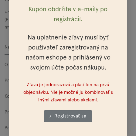
Kupón obdržíte v e-maily po
+421 949 685 565
registrácií.
(Po – Pia: 10:00 – 15:00)
mylo@mylo.sk
Na uplatnenie zľavy musí byť
používateľ zaregistrovaný na
Nakupovanie
našom eshope a prihlásený vo
O Mylo
svojom účte počas nákupu.
Pre veľkoodberateľov
Zľava je jednorazová a platí len na prvú
objednávku. Nie je možné ju kombinovať s
Kontakt
inými zľavami alebo akciami.
Predajne
Registrovať sa
Poštovné a platobné možnosti