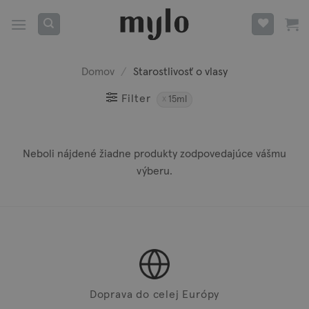
Skip
to
content
Domov
/
Starostlivosť o vlasy
Filter
15ml
Neboli nájdené žiadne produkty zodpovedajúce vášmu
výberu.
Doprava do celej Európy