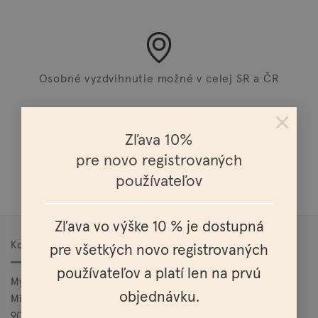
Osobné vyzdvihnutie možné v celej SR a ČR
×
Zľava 10%
pre novo registrovaných
Doprava nad 100€ zadarmo
používateľov
Zľava vo výške 10 % je dostupná
Kontakt
pre všetkých novo registrovaných
používateľov a platí len na prvú
Mylo, s.r.o.
objednávku.
Mierová 25
900 27 Bernolákovo