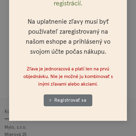
Doprava do celej Európy
registrácií.
Na uplatnenie zľavy musí byť
používateľ zaregistrovaný na
Osobné vyzdvihnutie možné v celej SR a ČR
našom eshope a prihlásený vo
svojom účte počas nákupu.
Zľava je jednorazová a platí len na prvú
objednávku. Nie je možné ju kombinovať s
Doprava nad 100€ zadarmo
inými zľavami alebo akciami.
Registrovať sa
Kontakt
Mylo, s.r.o.
Mierová 25