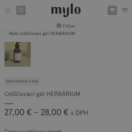
Skip
to
content
Filter
Odličovací gél HERBÁRIUM
Price
27,00
€
–
28,00
€
s DPH
range:
27,00 €
Čistiaci a odličovací oleogél