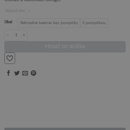
through
Ukázať viac
28,00 €
Obal
Náhradné balenie bez pumpičky
S pumpičkou
množstvo Odličovací gél HERBÁRIUM
PRIDAŤ DO KOŠÍKA