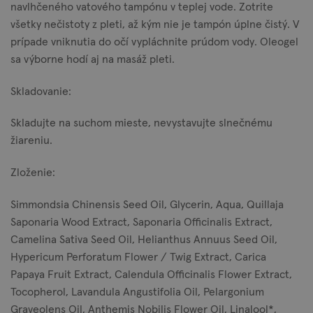
navlhčeného vatového tampónu v teplej vode. Zotrite
všetky nečistoty z pleti, až kým nie je tampón úplne čistý. V
prípade vniknutia do očí vypláchnite prúdom vody. Oleogel
sa výborne hodí aj na masáž pleti.
Skladovanie:
Skladujte na suchom mieste, nevystavujte slnečnému
žiareniu.
Zloženie:
Simmondsia Chinensis Seed Oil, Glycerin, Aqua, Quillaja
Saponaria Wood Extract, Saponaria Officinalis Extract,
Camelina Sativa Seed Oil, Helianthus Annuus Seed Oil,
Hypericum Perforatum Flower / Twig Extract, Carica
Papaya Fruit Extract, Calendula Officinalis Flower Extract,
Tocopherol, Lavandula Angustifolia Oil, Pelargonium
Graveolens Oil, Anthemis Nobilis Flower Oil, Linalool*,