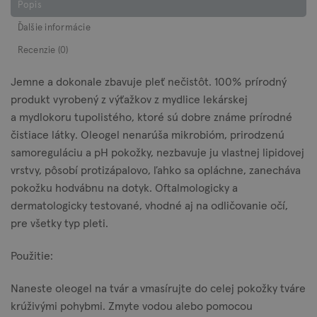
Popis
Ďalšie informácie
Recenzie (0)
Jemne a dokonale zbavuje pleť nečistôt. 100% prírodný
produkt vyrobený z výťažkov z mydlice lekárskej
a mydlokoru tupolistého, ktoré sú dobre známe prírodné
čistiace látky. Oleogel nenarúša mikrobióm, prirodzenú
samoreguláciu a pH pokožky, nezbavuje ju vlastnej lipidovej
vrstvy, pôsobí protizápalovo, ľahko sa opláchne, zanecháva
pokožku hodvábnu na dotyk. Oftalmologicky a
dermatologicky testované, vhodné aj na odličovanie očí,
pre všetky typ pleti.
Použitie:
Naneste oleogel na tvár a vmasírujte do celej pokožky tváre
krúživými pohybmi. Zmyte vodou alebo pomocou