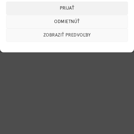
Visa
MasterCard
PayPal
PRIJAŤ
ODMIETNÚŤ
ZOBRAZIŤ PREDVOĽBY
© 2026 Mylo, s.r.o. Všetky práva vyhradené.
BugesWeb
-
WordPress weby
a
eshopy