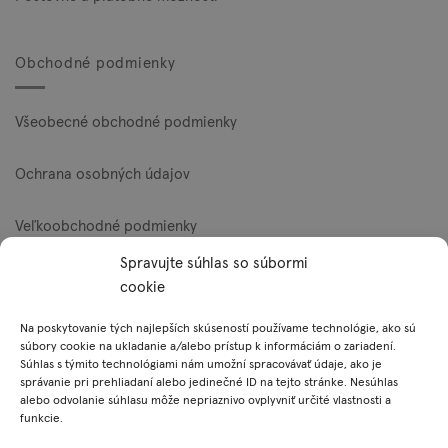
Obchodné podmienky
Všeobecné obchodné podmienky
Ochrana osobných údajov
Veľkoobchodné podmienky
Spravujte súhlas so súbormi
Reklamačný poriadok
cookie
Zásady používania súborov cookie (EÚ)
Na poskytovanie tých najlepších skúseností používame technológie, ako sú
súbory cookie na ukladanie a/alebo prístup k informáciám o zariadení.
Súhlas s týmito technológiami nám umožní spracovávať údaje, ako je
správanie pri prehliadaní alebo jedinečné ID na tejto stránke. Nesúhlas
Platobné metódy
alebo odvolanie súhlasu môže nepriaznivo ovplyvniť určité vlastnosti a
funkcie.