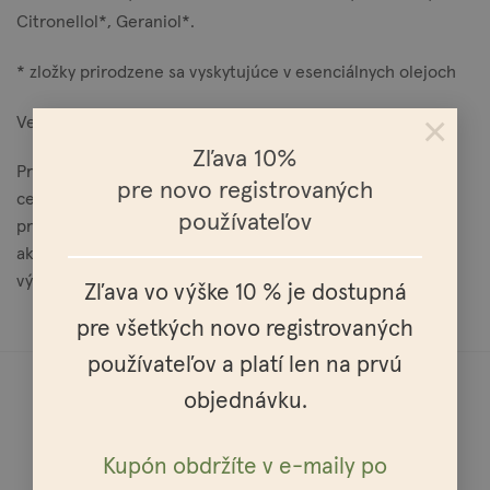
Citronellol*, Geraniol*.
* zložky prirodzene sa vyskytujúce v esenciálnych olejoch
×
Vegánsky produkt.
Zľava 10%
Produkt získal certifikát CosmEthically ACTIVE. Ide o prvý
pre novo registrovaných
certifikát, ktorý hodnotí kozmetický výrobok podľa
používateľov
prírodného pôvodu zložiek, koncentrácie kozmeticky
aktívnych zložiek a kozmetickej účinnosti samotného
výrobku.
Zľava vo výške 10 % je dostupná
pre všetkých novo registrovaných
používateľov a platí len na prvú
objednávku.
Kupón obdržíte v e-maily po