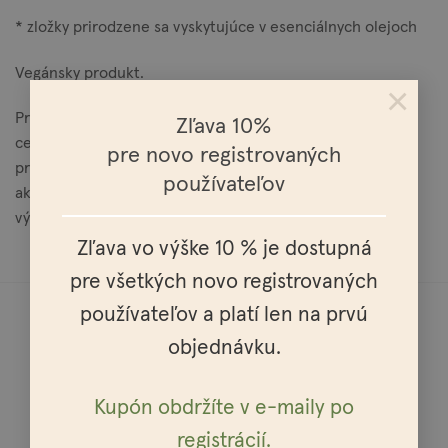
* zložky prirodzene sa vyskytujúce v esenciálnych olejoch
Vegánsky produkt.
×
Produkt získal certifikát CosmEthically ACTIVE. Ide o prvý
Zľava 10%
certifikát, ktorý hodnotí kozmetický výrobok podľa
pre novo registrovaných
prírodného pôvodu zložiek, koncentrácie kozmeticky
používateľov
aktívnych zložiek a kozmetickej účinnosti samotného
výrobku.
Zľava vo výške 10 % je dostupná
pre všetkých novo registrovaných
používateľov a platí len na prvú
objednávku.
Kupón obdržíte v e-maily po
Doprava do celej Európy
registrácií.