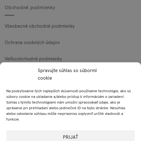
Obchodné podmienky
Všeobecné obchodné podmienky
Ochrana osobných údajov
Veľkoobchodné podmienky
Spravujte súhlas so súbormi
Reklamačný poriadok
cookie
Zásady používania súborov cookie (EÚ)
Na poskytovanie tých najlepších skúseností používame technológie, ako sú
súbory cookie na ukladanie a/alebo prístup k informáciám o zariadení.
Súhlas s týmito technológiami nám umožní spracovávať údaje, ako je
správanie pri prehliadaní alebo jedinečné ID na tejto stránke. Nesúhlas
Platobné metódy
alebo odvolanie súhlasu môže nepriaznivo ovplyvniť určité vlastnosti a
funkcie.
Visa
MasterCard
PayPal
PRIJAŤ