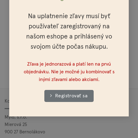
Na uplatnenie zľavy musí byť
používateľ zaregistrovaný na
Osobné vyzdvihnutie možné v celej SR a ČR
našom eshope a prihlásený vo
svojom účte počas nákupu.
Zľava je jednorazová a platí len na prvú
Doprava nad 100€ zadarmo
objednávku. Nie je možné ju kombinovať s
inými zľavami alebo akciami.
Registrovať sa
Kontakt
Mylo, s.r.o.
Mierová 25
900 27 Bernolákovo