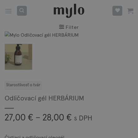
Skip
to
content
Filter
Odličovací gél HERBÁRIUM
Price
27,00
€
–
28,00
€
s DPH
range:
27,00 €
Čistiaci a odličovací oleogél