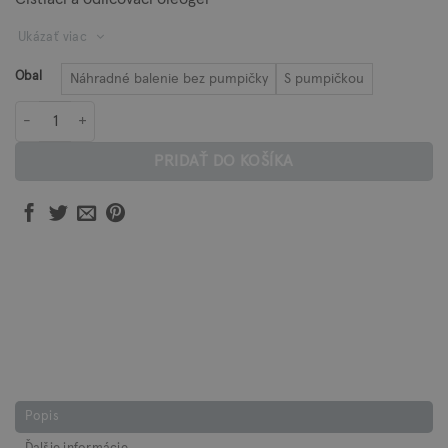
through
Ukázať viac
28,00 €
Obal
Náhradné balenie bez pumpičky
S pumpičkou
množstvo Odličovací gél HERBÁRIUM
PRIDAŤ DO KOŠÍKA
Popis