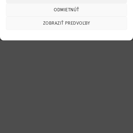
ODMIETNÚŤ
ZOBRAZIŤ PREDVOĽBY
© 2026 Mylo, s.r.o. Všetky práva vyhradené.
BugesWeb
-
WordPress weby
a
eshopy