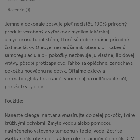
Ďalšie informácie
Recenzie (0)
Jemne a dokonale zbavuje pleť nečistôt. 100% prírodný
produkt vyrobený z výťažkov z mydlice lekárskej
a mydlokoru tupolistého, ktoré sú dobre známe prírodné
čistiace látky. Oleogel nenarúša mikrobióm, prirodzenú
samoreguláciu a pH pokožky, nezbavuje ju vlastnej lipidovej
vrstvy, pôsobí protizápalovo, ľahko sa opláchne, zanecháva
pokožku hodvábnu na dotyk. Oftalmologicky a
dermatologicky testované, vhodné aj na odličovanie očí,
pre všetky typ pleti.
Použitie:
Naneste oleogel na tvár a vmasírujte do celej pokožky tváre
krúživými pohybmi. Zmyte vodou alebo pomocou
navlhčeného vatového tampónu v teplej vode. Zotrite
všetky nečistoty z pleti, až kým nie je tampón úplne čistý. V