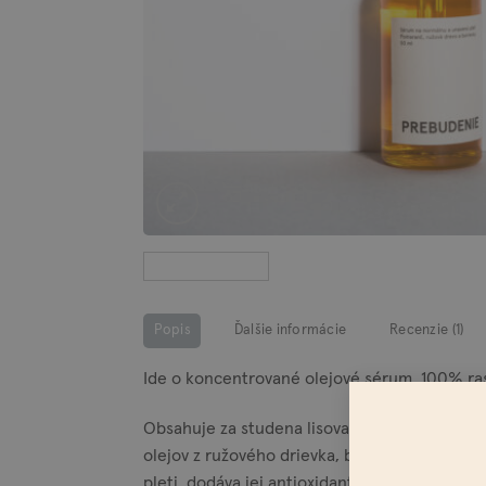
Popis
Ďalšie informácie
Recenzie (1)
Ide o koncentrované olejové sérum, 100% ra
Obsahuje za studena lisované oleje z hroznov
olejov z ružového drievka, borievok a sladk
pleti, dodáva jej antioxidanty a esenciálne m