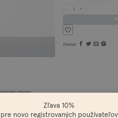
množstvo Pleťový olej PREBUDEN
P
Zdielať
stlinného pôvodu.
ých a malinových jadierok, plodov šípok a rakytníka, olivový skv
Zľava 10%
ého pomaranča navrhnutú z pohľadu aromadermatológie. Pri prav
pre novo registrovaných používateľov
astné kyseliny, spomaľuje starnutie pokožky, redukuje jazvy, sťah