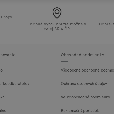
Európy
Osobné vyzdvihnutie možné v
Doprav
celej SR a ČR
povanie
Obchodné podmienky
lo
Všeobecné obchodné podmie
eľkoodberateľov
Ochrana osobných údajov
akt
Veľkoobchodné podmienky
ajne
Reklamačný poriadok