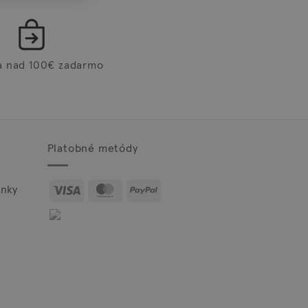
a nad 100€ zadarmo
Platobné metódy
Visa
MasterCard
PayPal
nky