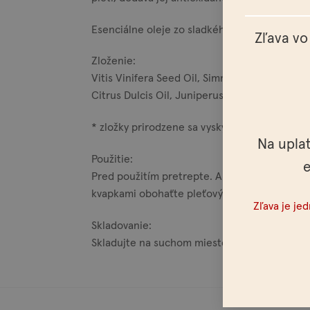
Esenciálne oleje zo sladkého pomaranča, bori
Zľava vo
Zloženie:
Vitis Vinifera Seed Oil, Simmondsia Chinensi
Citrus Dulcis Oil, Juniperus Communis Oil, A
* zložky prirodzene sa vyskytujúce v esenciá
Na upla
Použitie:
e
Pred použitím pretrepte. Aplikátorom naneste
kvapkami obohaťte pleťový krém alebo na pre
Zľava je je
Skladovanie:
Skladujte na suchom mieste, mimo dosa­hu de