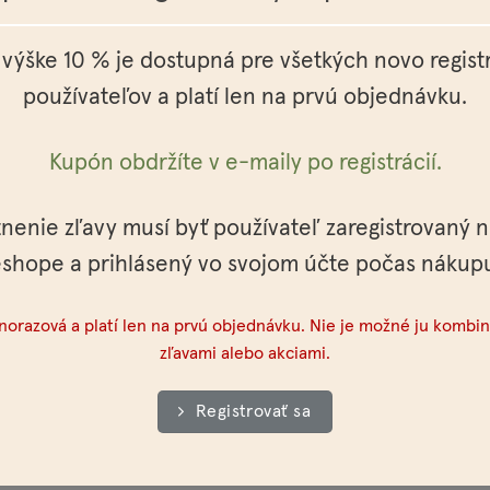
evky a ružového drievka bojujú proti únave pleti a psychickej ú
 výške 10 % je dostupná pre všetkých novo regis
používateľov a platí len na prvú objednávku.
s Seed Oil, Squalane, Rosa Canina Fruit Oil, Rubus Idaeus Seed
niba Roseodra Oil, Benyzyl Benzoate*, Limonene*, Citral*, Gerani
Kupón obdržíte v e-maily po registrácií.
lnych olejoch
tnenie zľavy musí byť používateľ zaregistrovaný 
shope a prihlásený vo svojom účte počas nákup
 do dlaní a vmasírujte do vlhkej pokožky. Používajte 1 až 2 krá
vedenie liftingovej masáže.
dnorazová a platí len na prvú objednávku. Nie je možné ju kombin
zľavami alebo akciami.
tí a slnečného žiarenia.
Registrovať sa