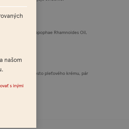
nave.
trovaných
 Oil, Tocopherol, Hippophae Rhamnoides Oil,
ol*, Linalool*.
na našom
u.
t denne, napr. namiesto pleťového krému, pár
ovať s inými