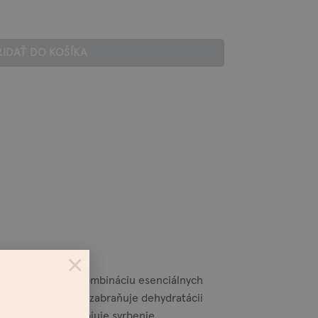
IE
RIDAŤ DO KOŠÍKA
×
alán, vitamín E a kombináciu esenciálnych
idelnom používaní zabraňuje dehydratácii
uje zápaly a upokojuje svrbenie.