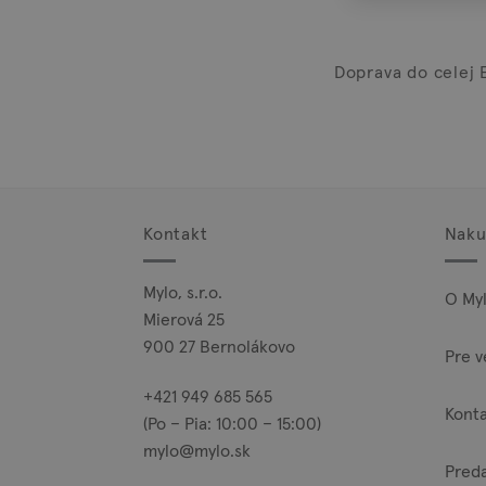
Doprava do celej 
Kontakt
Naku
Mylo, s.r.o.
O My
Mierová 25
900 27 Bernolákovo
Pre v
+421 949 685 565
Kont
(Po – Pia: 10:00 – 15:00)
mylo@mylo.sk
Pred