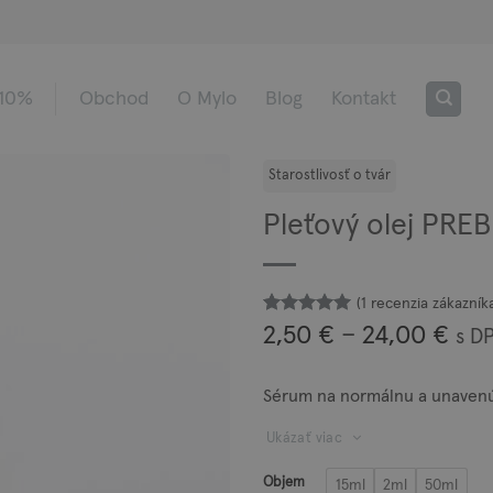
 10%
Obchod
O Mylo
Blog
Kontakt
Pleťový olej PRE
(
1
recenzia zákazník
Hodnotenie
1
Pri
2,50
€
–
24,00
€
s D
z 5 na
5
ran
základe
zákazníckej
2,5
Sérum na normálnu a unavenú
recenzie
thr
24,
Ukázať viac
Objem
15ml
2ml
50ml