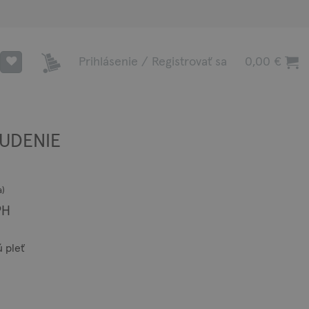
Prihlásenie / Registrovať sa
0,00
€
BUDENIE
a)
ce
PH
ge:
0 €
 pleť
ough
00 €