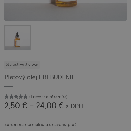
Pleťový olej PREBUDENIE
(
1
recenzia zákazníka)
Hodnotenie
1
Price
2,50
€
–
24,00
€
s DPH
z 5 na
5
range:
základe
zákazníckej
2,50 €
recenzie
Sérum na normálnu a unavenú pleť
through