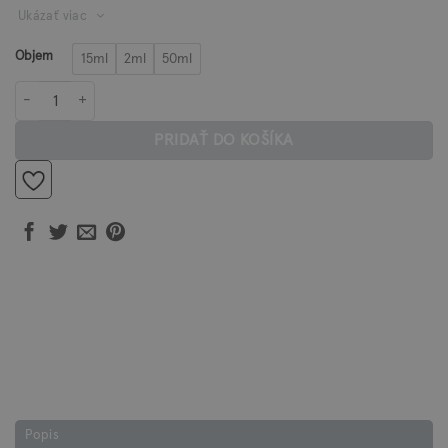
Ukázať viac
24,00 €
Objem
15ml
2ml
50ml
množstvo Pleťový olej PREBUDENIE
PRIDAŤ DO KOŠÍKA
Popis