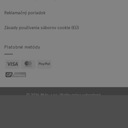
Reklamačný poriadok
Zásady používania súborov cookie (EÚ)
Platobné metódy
Visa
MasterCard
PayPal
© 2026 Mylo, s.r.o. Všetky práva vyhradené.
BugesWeb
-
WordPress weby
a
eshopy