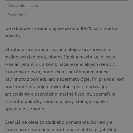
Ďalšie informácie
Recenzie (1)
Ide o koncentrované olejové sérum, 100% rastlinného
pôvodu.
Obsahuje za studena lisované oleje z hroznových a
malinových jadierok, plodov šípok a rakytníka, olivový
skvalán, vitamín E a kombináciu esenciálnych olejov z
ružového drievka, borievok a sladkého pomaranča
navrhnutú z pohľadu aromadermatológie. Pri pravidelnom
používaní zabraňuje dehydratácii pleti, dodáva jej
antioxidanty a esenciálne mastné kyseliny, spomaľuje
starnutie pokožky, redukuje jazvy, sťahuje zápaly a
upokojuje svrbenie.
Esenciálne oleje zo sladkého pomaranča, borievky a
ružového drievka bojujú proti únave pleti a psychickej