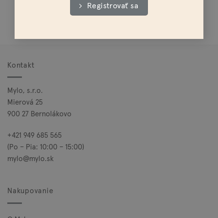
Registrovať sa
Doprava nad 100€ zadarmo
Kontakt
Mylo, s.r.o.
Mierová 25
900 27 Bernolákovo
+421 949 685 565
(Po – Pia: 10:00 – 15:00)
mylo@mylo.sk
Nakupovanie