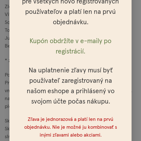
pre všetkých novo registrovaných
Zloženie:
používateľov a platí len na prvú
Vitis Vinifera Seed Oil, Simmondsia Chinensis Seed Oil,
objednávku.
Squalane, Rosa Canina Fruit Oil, Rubus Idaeus Seed Oil,
Tocopherol, Hippophae Rhamnoides Oil, Citrus Dulcis Oil,
Juniperus Communis Oil, Aniba Roseodra Oil, Benyzyl
Kupón obdržíte v e-maily po
Benzoate*, Limonene*, Citral*, Geraniol*, Linalool*.
registrácií.
* zložky prirodzene sa vyskytujúce v esenciálnych olejoch
Na uplatnenie zľavy musí byť
Použitie:
používateľ zaregistrovaný na
Pred použitím pretrepte. Aplikátorom naneste do dlaní a
vmasírujte do vlhkej pokožky. Používajte 1 až 2 krát denne,
našom eshope a prihlásený vo
napr. namiesto pleťového krému, pár kvapkami obohaťte
svojom účte počas nákupu.
pleťový krém alebo na prevedenie liftingovej masáže.
Zľava je jednorazová a platí len na prvú
Skladovanie:
objednávku. Nie je možné ju kombinovať s
Skladujte na suchom mieste, mimo dosa­hu detí a
inými zľavami alebo akciami.
slnečného žiarenia.