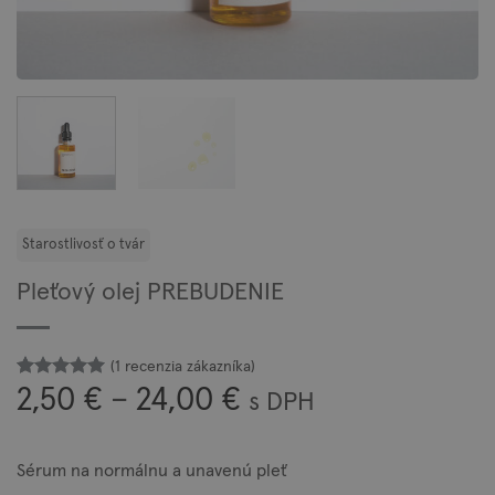
Pleťový olej PREBUDENIE
(
1
recenzia zákazníka)
Hodnotenie
1
Price
2,50
€
–
24,00
€
s DPH
z 5 na
5
range:
základe
zákazníckej
2,50 €
recenzie
Sérum na normálnu a unavenú pleť
through