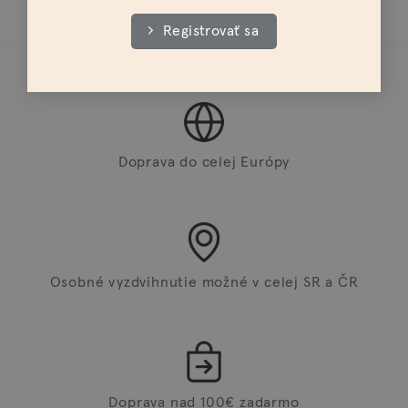
Registrovať sa
Doprava do celej Európy
Osobné vyzdvihnutie možné v celej SR a ČR
Doprava nad 100€ zadarmo