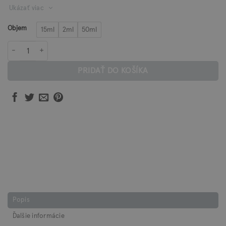
Ukázať viac
24,00 €
Objem
15ml
2ml
50ml
množstvo Pleťový olej PREBUDENIE
PRIDAŤ DO KOŠÍKA
Popis
Ďalšie informácie