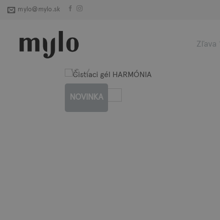
Skip
mylo@mylo.sk
to
content
Zľava
NOVINKA