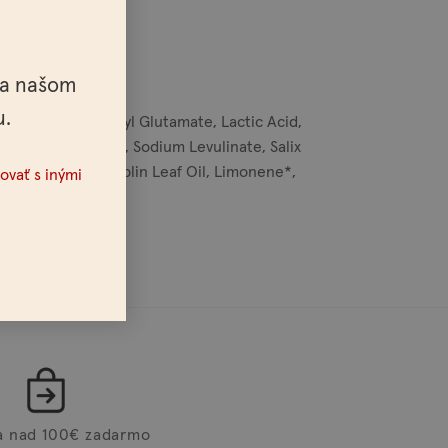
na našom
u.
n, Disodium Cocoyl Glutamate, Lactic Acid,
d, Sodium Anisate, Sodium Levulinate, Salix
Oil, Pogostemon Cablin Leaf Oil, Limonene*,
ovať s inými
a nad 100€ zadarmo