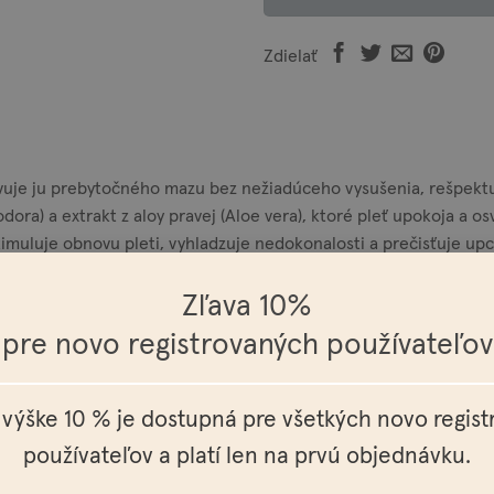
Zdielať
avuje ju prebytočného mazu bez nežiadúceho vysušenia, rešpekt
iodora) a extrakt z aloy pravej (Aloe vera), ktoré pleť upokoja a os
 stimuluje obnovu pleti, vyhladzuje nedokonalosti a prečisťuje u
ný produkt, bez derivátov z palmového oleja a sulfátov, biolog
odný na odličovanie očí.
Zľava 10%
pre novo registrovaných používateľov
ivými pohybmi. Zmyte vodou alebo pomocou vatového tampónu nav
 výške 10 % je dostupná pre všetkých novo regis
 čistý. V prípade vniknutia do očí vypláchnite prúdom vody.
používateľov a platí len na prvú objednávku.