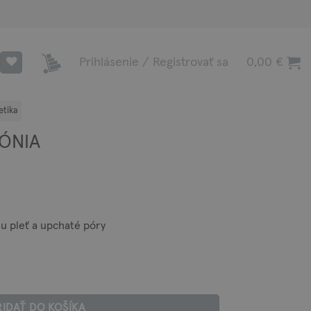
Prihlásenie / Registrovať sa
0,00
€
MÓNIA
nu pleť a upchaté póry
RIDAŤ DO KOŠÍKA