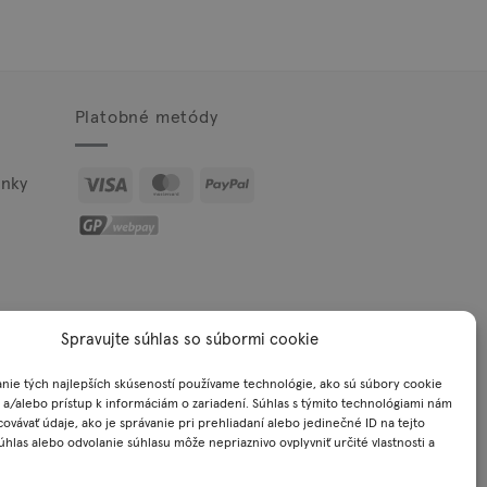
Platobné metódy
Visa
MasterCard
PayPal
nky
Spravujte súhlas so súbormi cookie
nie tých najlepších skúseností používame technológie, ako sú súbory cookie
 a/alebo prístup k informáciám o zariadení. Súhlas s týmito technológiami nám
okie
ovávať údaje, ako je správanie pri prehliadaní alebo jedinečné ID na tejto
úhlas alebo odvolanie súhlasu môže nepriaznivo ovplyvniť určité vlastnosti a