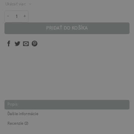
Ukázať viac
množstvo Ceramidový krém s vitamínmi RADOSŤ
PRIDAŤ DO KOŠÍKA
Popis
Ďalšie informácie
Recenzie (2)