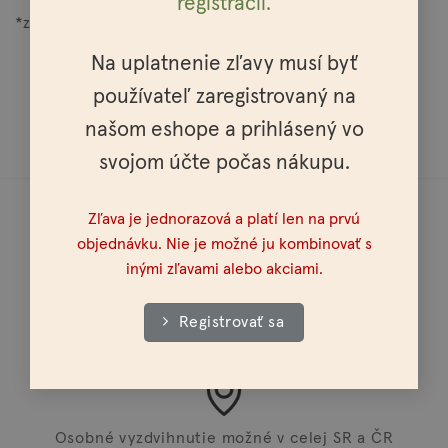
registrácií.
*zložky prirodzene sa vyskytujúce v esenciálnych olejoch
Na uplatnenie zľavy musí byť
používateľ zaregistrovaný na
našom eshope a prihlásený vo
svojom účte počas nákupu.
Zľava je jednorazová a platí len na prvú
objednávku. Nie je možné ju kombinovať s
inými zľavami alebo akciami.
Doprava do celej Európy
Registrovať sa
Osobné vyzdvihnutie možné v celej SR a ČR