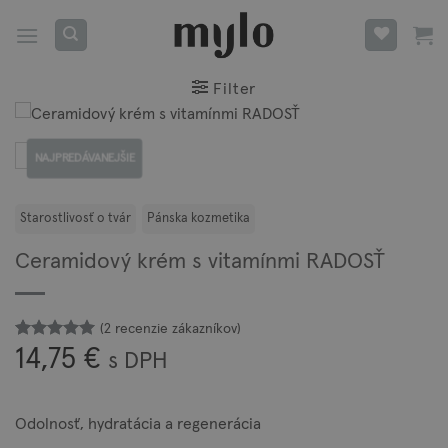
Skip
to
content
Filter
NAJPREDÁVANEJŠIE
Ceramidový krém s vitamínmi RADOSŤ
(
2
recenzie zákazníkov)
Hodnotenie
2
14,75
€
s DPH
z 5 na
5
základe
zákazníckych
recenzií
Odolnosť, hydratácia a regenerácia