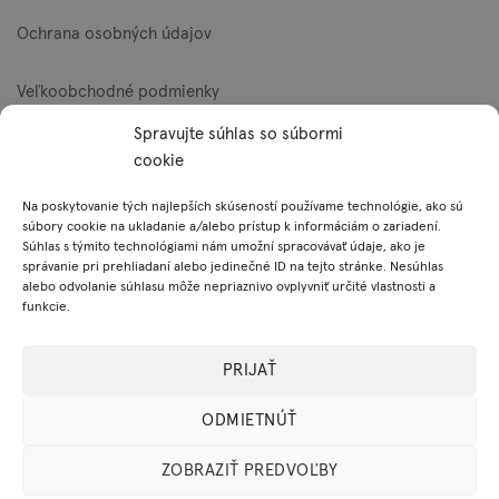
Ochrana osobných údajov
Veľkoobchodné podmienky
Spravujte súhlas so súbormi
Reklamačný poriadok
cookie
Zásady používania súborov cookie (EÚ)
Na poskytovanie tých najlepších skúseností používame technológie, ako sú
súbory cookie na ukladanie a/alebo prístup k informáciám o zariadení.
Súhlas s týmito technológiami nám umožní spracovávať údaje, ako je
správanie pri prehliadaní alebo jedinečné ID na tejto stránke. Nesúhlas
Platobné metódy
alebo odvolanie súhlasu môže nepriaznivo ovplyvniť určité vlastnosti a
funkcie.
Visa
MasterCard
PayPal
PRIJAŤ
ODMIETNÚŤ
ZOBRAZIŤ PREDVOĽBY
© 2026 Mylo, s.r.o. Všetky práva vyhradené.