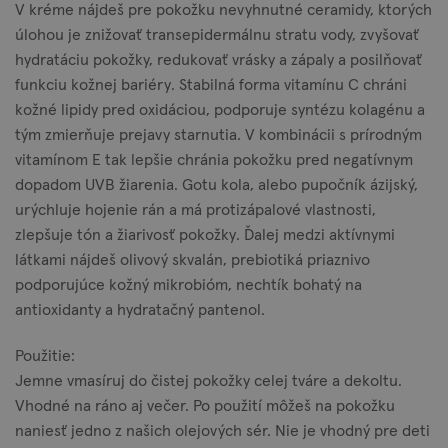
V kréme nájdeš pre pokožku nevyhnutné ceramidy, ktorých
úlohou je znižovať transepidermálnu stratu vody, zvyšovať
hydratáciu pokožky, redukovať vrásky a zápaly a posilňovať
funkciu kožnej bariéry. Stabilná forma vitamínu C chráni
kožné lipidy pred oxidáciou, podporuje syntézu kolagénu a
tým zmierňuje prejavy starnutia. V kombinácii s prírodným
vitamínom E tak lepšie chránia pokožku pred negatívnym
dopadom UVB žiarenia. Gotu kola, alebo pupočník ázijský,
urýchluje hojenie rán a má protizápalové vlastnosti,
zlepšuje tón a žiarivosť pokožky. Ďalej medzi aktívnymi
látkami nájdeš olivový skvalán, prebiotiká priaznivo
podporujúce kožný mikrobióm, nechtík bohatý na
antioxidanty a hydratačný pantenol.
Použitie:
Jemne vmasíruj do čistej pokožky celej tváre a dekoltu.
Vhodné na ráno aj večer. Po použití môžeš na pokožku
naniesť jedno z našich olejových sér. Nie je vhodný pre deti