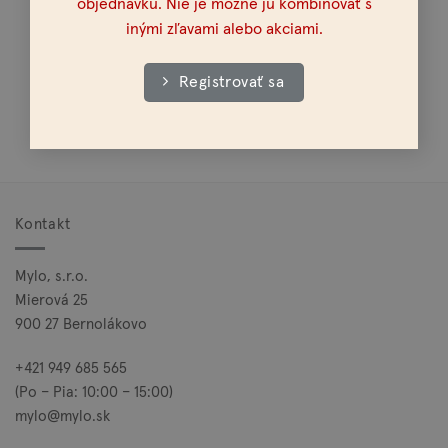
objednávku. Nie je možné ju kombinovať s
inými zľavami alebo akciami.
Registrovať sa
Doprava nad 100€ zadarmo
Kontakt
Mylo, s.r.o.
Mierová 25
900 27 Bernolákovo
+421 949 685 565
(Po – Pia: 10:00 – 15:00)
mylo@mylo.sk