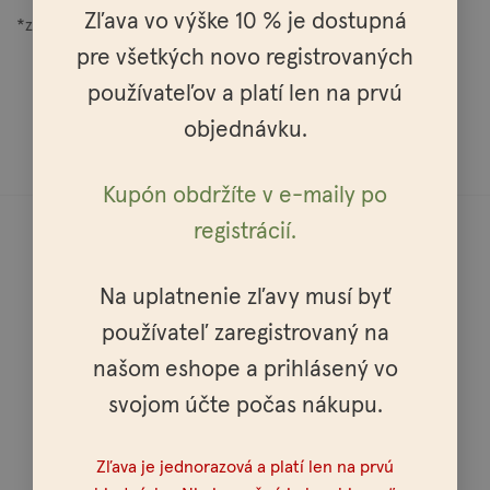
Zľava vo výške 10 % je dostupná
*zložky prirodzene sa vyskytujúce v esenciálnych olejoch
pre všetkých novo registrovaných
používateľov a platí len na prvú
objednávku.
Kupón obdržíte v e-maily po
registrácií.
Na uplatnenie zľavy musí byť
používateľ zaregistrovaný na
Doprava do celej Európy
našom eshope a prihlásený vo
svojom účte počas nákupu.
Zľava je jednorazová a platí len na prvú
Osobné vyzdvihnutie možné v celej SR a ČR