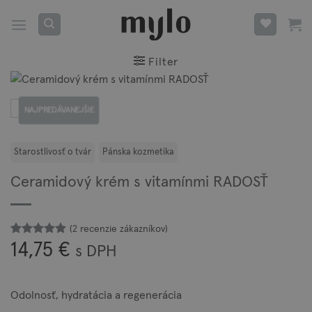
Skip
to
content
Filter
NAJPREDÁVANEJŠIE
Ceramidový krém s vitamínmi RADOSŤ
(
2
recenzie zákazníkov)
Hodnotenie
2
14,75
€
s DPH
z 5 na
5
základe
zákazníckych
recenzií
Odolnosť, hydratácia a regenerácia