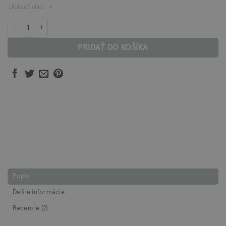
Ukázať viac
množstvo Ceramidový krém s vitamínmi RADOSŤ
PRIDAŤ DO KOŠÍKA
Popis
Ďalšie informácie
Recenzie (2)