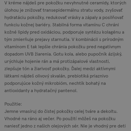
V kréme nájdeš pre pokožku nevyhnutné ceramidy, ktorých
úlohou je znižovať transepidermálnu stratu vody, zvyšovať
hydratáciu pokožky, redukovať vrásky a zápaly a posilňovať
funkciu kožnej bariéry. Stabilná forma vitamínu C chráni
kožné lipidy pred oxidáciou, podporuje syntézu kolagénu a
tým zmierňuje prejavy starnutia. V kombinácii s prírodným
vitamínom E tak lepšie chránia pokožku pred negatívnym
dopadom UVB žiarenia. Gotu kola, alebo pupočník ázijský,
urýchluje hojenie rán a má protizápalové vlastnosti,
zlepšuje tón a žiarivosť pokožky. Ďalej medzi aktívnymi
látkami nájdeš olivový skvalán, prebiotiká priaznivo
podporujúce kožný mikrobióm, nechtík bohatý na
antioxidanty a hydratačný pantenol.
Použitie:
Jemne vmasíruj do čistej pokožky celej tváre a dekoltu.
Vhodné na ráno aj večer. Po použití môžeš na pokožku
naniesť jedno z našich olejových sér. Nie je vhodný pre deti