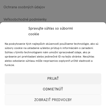
Ochrana osobných údajov
Veľkoobchodné podmienky
Spravujte súhlas so súbormi
Reklamačný poriadok
cookie
Zásady používania súborov cookie (EÚ)
Na poskytovanie tých najlepších skúseností používame technológie, ako sú
súbory cookie na ukladanie a/alebo prístup k informáciám o zariadení.
Súhlas s týmito technológiami nám umožní spracovávať údaje, ako je
správanie pri prehliadaní alebo jedinečné ID na tejto stránke. Nesúhlas
Platobné metódy
alebo odvolanie súhlasu môže nepriaznivo ovplyvniť určité vlastnosti a
funkcie.
Visa
MasterCard
PayPal
PRIJAŤ
ODMIETNÚŤ
ZOBRAZIŤ PREDVOĽBY
© 2026 Mylo, s.r.o. Všetky práva vyhradené.