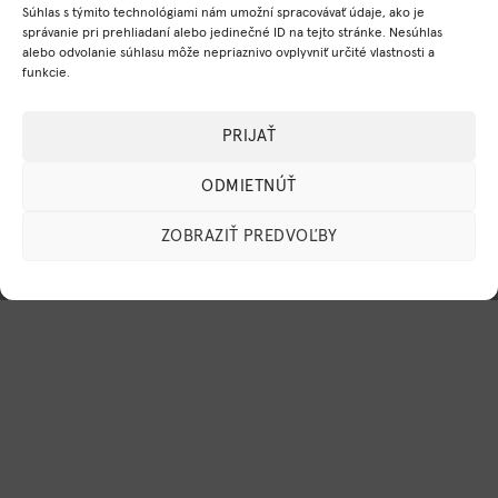
Súhlas s týmito technológiami nám umožní spracovávať údaje, ako je
správanie pri prehliadaní alebo jedinečné ID na tejto stránke. Nesúhlas
Platobné metódy
alebo odvolanie súhlasu môže nepriaznivo ovplyvniť určité vlastnosti a
funkcie.
Visa
MasterCard
PayPal
PRIJAŤ
ODMIETNÚŤ
ZOBRAZIŤ PREDVOĽBY
© 2026 Mylo, s.r.o. Všetky práva vyhradené.
BugesWeb
-
WordPress weby
a
eshopy