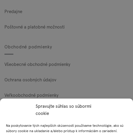
Predajne
Poštovné a platobné možnosti
Obchodné podmienky
Všeobecné obchodné podmienky
Ochrana osobných údajov
Veľkoobchodné podmienky
Spravujte súhlas so súbormi
Reklamačný poriadok
cookie
Zásady používania súborov cookie (EÚ)
Na poskytovanie tých najlepších skúseností používame technológie, ako sú
súbory cookie na ukladanie a/alebo prístup k informáciám o zariadení.