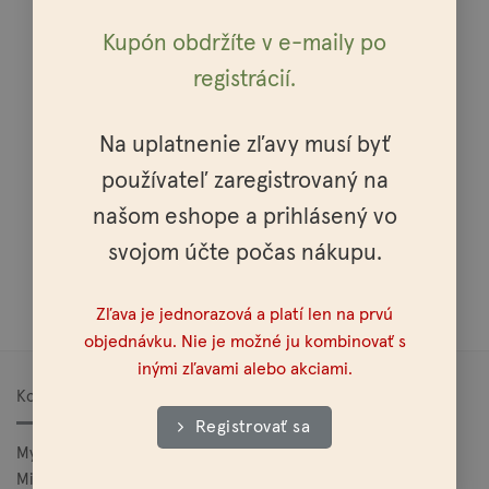
stránke
Kupón obdržíte v e-maily po
produktu.
registrácií.
Osobné vyzdvihnutie možné v celej SR a ČR
Na uplatnenie zľavy musí byť
používateľ zaregistrovaný na
našom eshope a prihlásený vo
svojom účte počas nákupu.
Doprava nad 100€ zadarmo
Zľava je jednorazová a platí len na prvú
objednávku. Nie je možné ju kombinovať s
inými zľavami alebo akciami.
Kontakt
Registrovať sa
Mylo, s.r.o.
Mierová 25