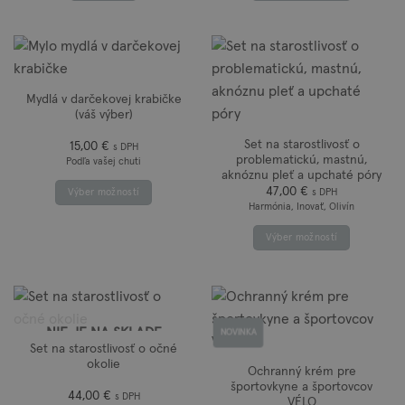
Mydlá v darčekovej krabičke
(váš výber)
Set na starostlivosť o
15,00
€
s DPH
problematickú, mastnú,
Podľa vašej chuti
aknóznu pleť a upchaté póry
47,00
€
s DPH
Výber možností
Harmónia, Inovať, Olivín
Tento
produkt
Výber možností
má
Tento
viacero
produkt
variantov.
má
Možnosti
viacero
si
NIE JE NA SKLADE
NOVINKA
variantov.
môžete
Set na starostlivosť o očné
Možnosti
okolie
vybrať
Ochranný krém pre
si
na
športovkyne a športovcov
môžete
44,00
€
s DPH
VÉLO
stránke