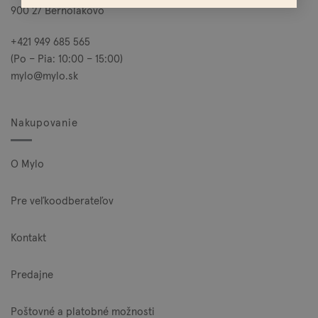
900 27 Bernolákovo
+421 949 685 565
(Po – Pia: 10:00 – 15:00)
mylo@mylo.sk
Nakupovanie
O Mylo
Pre veľkoodberateľov
Kontakt
Predajne
Poštovné a platobné možnosti