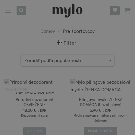
Skip
to
content
Domov
/
Pre športovcov
Filter
NIE JE NA SKLADE
Prírodný dezodorant
Pílingové mydlo ŽIENKA
OSVIEŽENIE
DOMÁCA (bezobalové)
18,00
€
5,90
€
s DPH
s DPH
Dezodoračný sprej
Mydlo s makom a mätou s pílingovým
účinkom
Viac info
Pridať do košíka