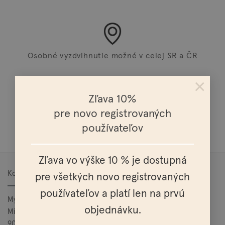
Osobné vyzdvihnutie možné v celej SR a ČR
×
Zľava 10%
pre novo registrovaných
Doprava nad 100€ zadarmo
používateľov
Zľava vo výške 10 % je dostupná
Kontakt
pre všetkých novo registrovaných
používateľov a platí len na prvú
Mylo, s.r.o.
objednávku.
Mierová 25
900 27 Bernolákovo