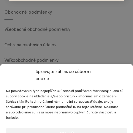
Obchodné podmienky
Všeobecné obchodné podmienky
Ochrana osobných údajov
Veľkoobchodné podmienky
Spravujte súhlas so súbormi
Reklamačný poriadok
cookie
Zásady používania súborov cookie (EÚ)
Na poskytovanie tých najlepších skúseností používame technológie, ako sú
súbory cookie na ukladanie a/alebo prístup k informáciám o zariadení.
Súhlas s týmito technológiami nám umožní spracovávať údaje, ako je
správanie pri prehliadaní alebo jedinečné ID na tejto stránke. Nesúhlas
Platobné metódy
alebo odvolanie súhlasu môže nepriaznivo ovplyvniť určité vlastnosti a
funkcie.
Visa
MasterCard
PayPal