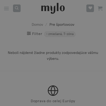
Skip
to
content
Domov
/
Pre športovcov
Filter
zmiešaná, T-zóna
Neboli nájdené žiadne produkty zodpovedajúce vášmu
výberu.
Doprava do celej Európy