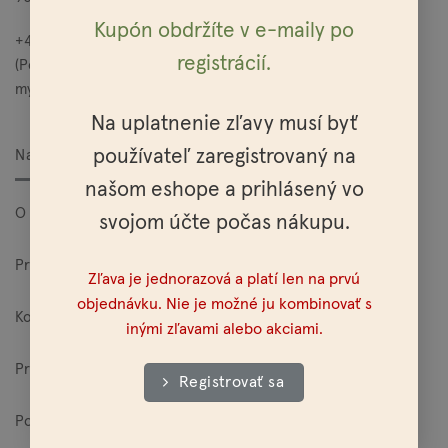
Kupón obdržíte v e-maily po
+421 949 685 565
registrácií.
(Po – Pia: 10:00 – 15:00)
mylo@mylo.sk
Na uplatnenie zľavy musí byť
používateľ zaregistrovaný na
Nakupovanie
našom eshope a prihlásený vo
O Mylo
svojom účte počas nákupu.
Pre veľkoodberateľov
Zľava je jednorazová a platí len na prvú
objednávku. Nie je možné ju kombinovať s
Kontakt
inými zľavami alebo akciami.
Predajne
Registrovať sa
Poštovné a platobné možnosti