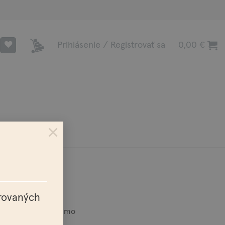
Prihlásenie / Registrovať sa
0,00
€
×
trovaných
a nad 100€ zadarmo