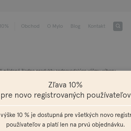
 10%
Obchod
O Mylo
Blog
Kontakt
i nájdené žiadne produkty zodpovedajúce vášmu výberu.
Zľava 10%
pre novo registrovaných používateľov
 výške 10 % je dostupná pre všetkých novo regis
Európy
Osobné vyzdvihnutie možné v
Doprav
používateľov a platí len na prvú objednávku.
celej SR a ČR