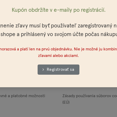
Kupón obdržíte v e-maily po registrácií.
povanie
Obchodné podmienky
tnenie zľavy musí byť používateľ zaregistrovaný 
shope a prihlásený vo svojom účte počas nákup
lo
Všeobecné obchodné podmie
dnorazová a platí len na prvú objednávku. Nie je možné ju kombin
eľkoodberateľov
Ochrana osobných údajov
zľavami alebo akciami.
akt
Veľkoobchodné podmienky
Registrovať sa
ajne
Reklamačný poriadok
vné a platobné možnosti
Zásady používania súborov co
(EÚ)