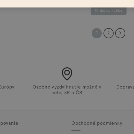
Pridať do košíka
Pridať do košíka
1
2
Európy
Osobné vyzdvihnutie možné v
Doprav
celej SR a ČR
povanie
Obchodné podmienky