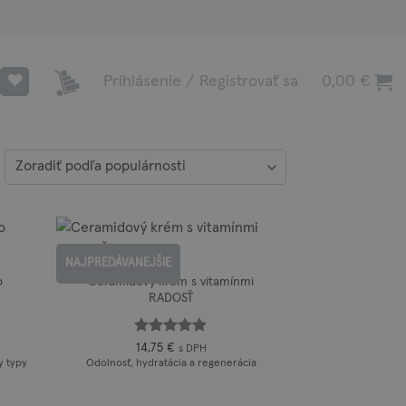
Prihlásenie / Registrovať sa
0,00
€
oradené
dľa
pularity
NAJPREDÁVANEJŠIE
o
Ceramidový krém s vitamínmi
RADOSŤ
Hodnotenie
14,75
€
s DPH
z 5
5
y typy
Odolnosť, hydratácia a regenerácia