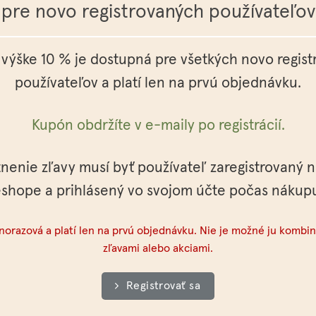
pre novo registrovaných používateľov
Pridať do košíka
 výške 10 % je dostupná pre všetkých novo regis
používateľov a platí len na prvú objednávku.
Krém pre psíka NA LABKY
Čistiaci gél HARMÓNIA
NOVINKA
Kupón obdržíte v e-maily po registrácií.
Hodnotenie
6,50
€
18,00
€
s DPH
s DPH
z 5
5
Ochranný krém na psie labky
Hĺbkovo čistiaci gél na aknóznu ple
upchaté póry
tnenie zľavy musí byť používateľ zaregistrovaný 
Pridať do košíka
Pridať do košíka
shope a prihlásený vo svojom účte počas nákup
dnorazová a platí len na prvú objednávku. Nie je možné ju kombin
zľavami alebo akciami.
Balzam na bradu ŠUHAJ
13,50
€
s DPH
Mydlo pre psíka DVE MALÉ BL
Registrovať sa
Pánsky balzam na bradu a fúzy so
6,00
€
s DPH
santalovým drevom a citrónom
Repelentné psie mydlo