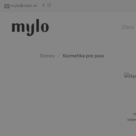
Skip
mylo@mylo.sk
to
content
Zľava
Domov
/
Kozmetika pre psov
H
(vita