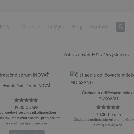
 10%
Obchod
O Mylo
Blog
Kontakt
Z
Zobrazených 1–12 z 15 výsledkov
po
po
Hydratačné sérum INOVAŤ
Čistiace a odličovacie mliek
MOISSANIT
Hodnotenie
19,00
€
s DPH
z 5
4.67
ydrogélové sérum s nikotínamidom
Hodnotenie
20,00
€
s DPH
mín B3), morskými riasami, prebiotikami
z 5
5
Čistiace a odličovacie mlieko na všetk
a kyselinou hyalurónovou
pleť (aj citlivú) a oči