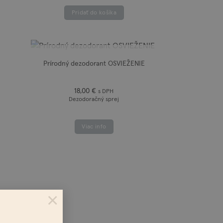
Pridať do košíka
NIE JE NA SKLADE
Prírodný dezodorant OSVIEŽENIE
18,00
€
s DPH
Dezodoračný sprej
Viac info
×