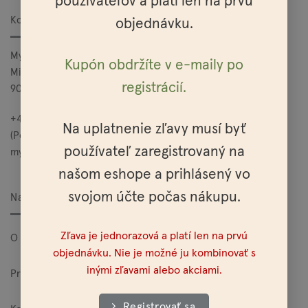
používateľov a platí len na prvú
Kontakt
objednávku.
Mylo, s.r.o.
Kupón obdržíte v e-maily po
Mierová 25
registrácií.
900 27 Bernolákovo
+421 949 685 565
Na uplatnenie zľavy musí byť
(Po – Pia: 10:00 – 15:00)
používateľ zaregistrovaný na
mylo@mylo.sk
našom eshope a prihlásený vo
svojom účte počas nákupu.
Nakupovanie
Zľava je jednorazová a platí len na prvú
O Mylo
objednávku. Nie je možné ju kombinovať s
inými zľavami alebo akciami.
Pre veľkoodberateľov
Registrovať sa