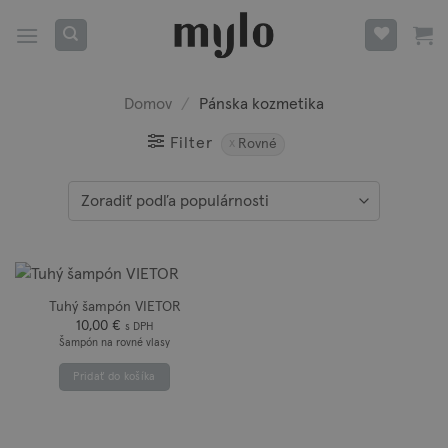
Skip
to
content
Domov
/
Pánska kozmetika
Filter
Rovné
Tuhý šampón VIETOR
10,00
€
s DPH
Šampón na rovné vlasy
Pridať do košíka