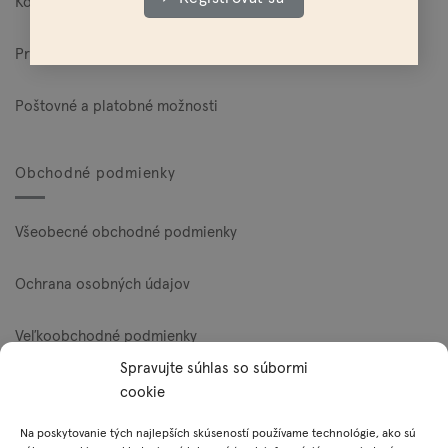
Kontakt
Predajne
Poštovné a platobné možnosti
Obchodné podmienky
Všeobecné obchodné podmienky
Ochrana osobných údajov
Veľkoobchodné podmienky
Spravujte súhlas so súbormi
Reklamačný poriadok
cookie
Na poskytovanie tých najlepších skúseností používame technológie, ako sú
Zásady používania súborov cookie (EÚ)