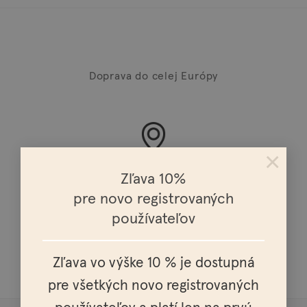
Doprava do celej Európy
×
Osobné vyzdvihnutie možné v celej SR a ČR
Zľava 10%
pre novo registrovaných
používateľov
Doprava nad 100€ zadarmo
Zľava vo výške 10 % je dostupná
pre všetkých novo registrovaných