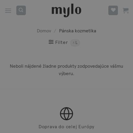
Skip
to
content
Domov
/
Pánska kozmetika
Filter
L
Neboli nájdené žiadne produkty zodpovedajúce vášmu
výberu.
Doprava do celej Európy