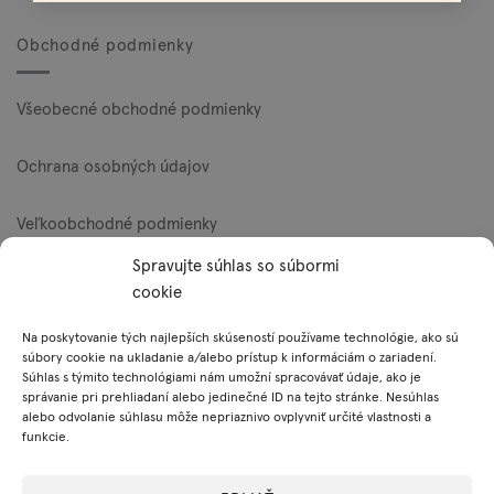
Obchodné podmienky
Všeobecné obchodné podmienky
Ochrana osobných údajov
Veľkoobchodné podmienky
Spravujte súhlas so súbormi
Reklamačný poriadok
cookie
Zásady používania súborov cookie (EÚ)
Na poskytovanie tých najlepších skúseností používame technológie, ako sú
súbory cookie na ukladanie a/alebo prístup k informáciám o zariadení.
Súhlas s týmito technológiami nám umožní spracovávať údaje, ako je
správanie pri prehliadaní alebo jedinečné ID na tejto stránke. Nesúhlas
Platobné metódy
alebo odvolanie súhlasu môže nepriaznivo ovplyvniť určité vlastnosti a
funkcie.
Visa
MasterCard
PayPal