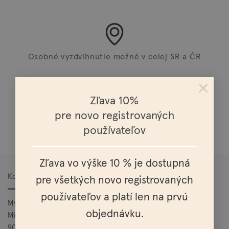
Osobné vyzdvihnutie možné v celej SR a ČR
×
Zľava 10%
pre novo registrovaných
Doprava nad 100€ zadarmo
používateľov
Zľava vo výške 10 % je dostupná
Kontakt
pre všetkých novo registrovaných
používateľov a platí len na prvú
Mylo, s.r.o.
objednávku.
Mierová 25
900 27 Bernolákovo