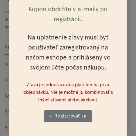
Kupón obdržíte v e-maily po
+421 949 685 565
registrácií.
(Po – Pia: 10:00 – 15:00)
mylo@mylo.sk
Na uplatnenie zľavy musí byť
používateľ zaregistrovaný na
Nakupovanie
našom eshope a prihlásený vo
O Mylo
svojom účte počas nákupu.
Pre veľkoodberateľov
Zľava je jednorazová a platí len na prvú
objednávku. Nie je možné ju kombinovať s
Kontakt
inými zľavami alebo akciami.
Predajne
Registrovať sa
Poštovné a platobné možnosti