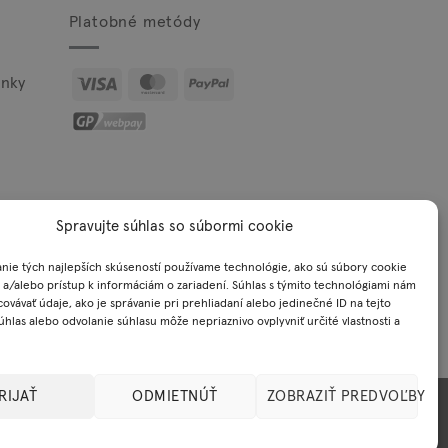
Platobné metódy
Visa
MasterCard
PayPal
nky
Spravujte súhlas so súbormi cookie
nie tých najlepších skúseností používame technológie, ako sú súbory cookie
 a/alebo prístup k informáciám o zariadení. Súhlas s týmito technológiami nám
okie
ovávať údaje, ako je správanie pri prehliadaní alebo jedinečné ID na tejto
úhlas alebo odvolanie súhlasu môže nepriaznivo ovplyvniť určité vlastnosti a
RIJAŤ
ODMIETNÚŤ
ZOBRAZIŤ PREDVOĽBY