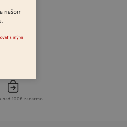
na našom
u.
ovať s inými
a nad 100€ zadarmo