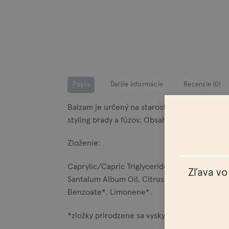
Popis
Ďalšie informácie
Recenzie (0)
Balzam je určený na starostlivosť o bradu, f
styling brady a fúzov. Obsahuje esenciálne ole
Zloženie:
Caprylic/Capric Triglyceride, Polyglycerol-3
Zľava vo
Santalum Album Oil, Citrus Limonum Oil, Pogo
Benzoate*, Limonene*.
*zložky prirodzene sa vyskytujúce v esenciál