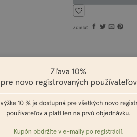
Zdielať
úzy a pokožku pod nimi. Obsahuje včelí vosk, vďaka ktorému je vý
Zľava 10%
je: santalové drevo, pačuli, citrón, levanduľa, ružové drevo.
pre novo registrovaných používateľov
 Beeswax, Helianthus Annuus Seed Oil, Argania Spinosa Kernel O
 výške 10 % je dostupná pre všetkých novo regis
stemon Cablin Oil, Aniba Rosaeodora Oil, Lavandula Angustifolia 
používateľov a platí len na prvú objednávku.
nych olejoch.
Kupón obdržíte v e-maily po registrácií.