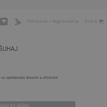
Prihlásenie / Registrovať sa
0,00
€
 ŠUHAJ
y so santalovým drevom a citrónom
RIDAŤ DO KOŠÍKA