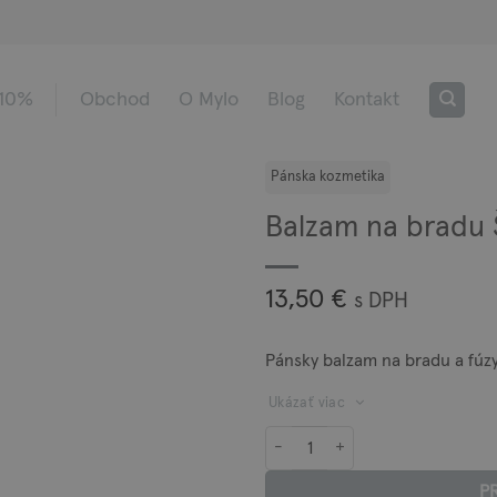
 10%
Obchod
O Mylo
Blog
Kontakt
Balzam na bradu
13,50
€
s DPH
Pánsky balzam na bradu a fúz
Ukázať viac
množstvo Balzam na bradu ŠUHAJ
P