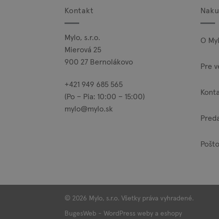
Kontakt
Naku
Mylo, s.r.o.
O My
Mierová 25
900 27 Bernolákovo
Pre v
+421 949 685 565
Kont
(Po – Pia: 10:00 – 15:00)
mylo@mylo.sk
Pred
Pošto
© 2026 Mylo, s.r.o. Všetky práva vyhradené.
BugesWeb
-
WordPress weby
a
eshopy