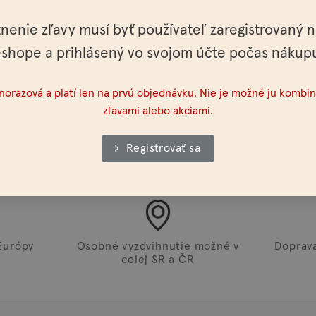
tnenie zľavy musí byť používateľ zaregistrovaný 
shope a prihlásený vo svojom účte počas nákup
dnorazová a platí len na prvú objednávku. Nie je možné ju kombin
zľavami alebo akciami.
Registrovať sa
Európy
Osobné vyzdvihnutie možné v
Doprav
celej SR a ČR