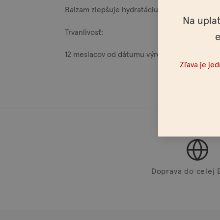
Balzam zlepšuje hydratáciu pokožku.
Na upla
Trvanlivosť:
e
12 mesiacov od dátumu výroby.
Zľava je je
Doprava do celej 