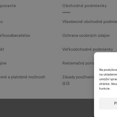
povanie
Obchodné podmienky
lo
Všeobecné obchodné podmie
eľkoodberateľov
Ochrana osobných údajov
akt
Veľkoobchodné podmienky
ajne
Reklamačný poriadok
Na poskytova
na ukladanie
vné a platobné možnosti
Zásady používania súborov co
umožní sprac
(EÚ)
stránke. Nes
funkcie.
P