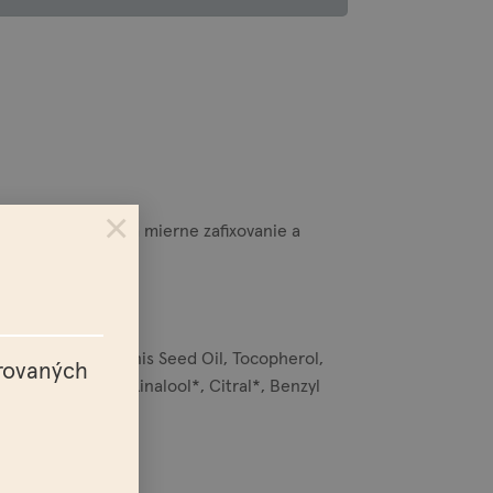
×
robok vhodný aj na mierne zafixovanie a
il, Ricinus Communis Seed Oil, Tocopherol,
trovaných
Oil, Geraniol*, Linalool*, Citral*, Benzyl