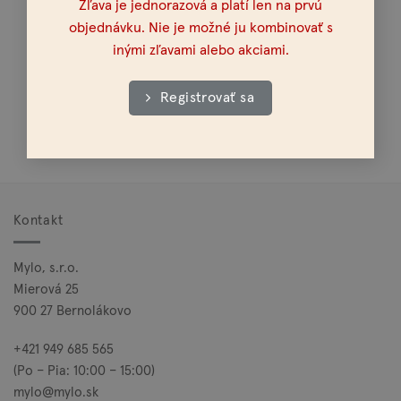
Zľava je jednorazová a platí len na prvú
Osobné vyzdvihnutie možné v celej SR a ČR
objednávku. Nie je možné ju kombinovať s
inými zľavami alebo akciami.
Registrovať sa
Doprava nad 100€ zadarmo
Kontakt
Mylo, s.r.o.
Mierová 25
900 27 Bernolákovo
+421 949 685 565
(Po – Pia: 10:00 – 15:00)
mylo@mylo.sk