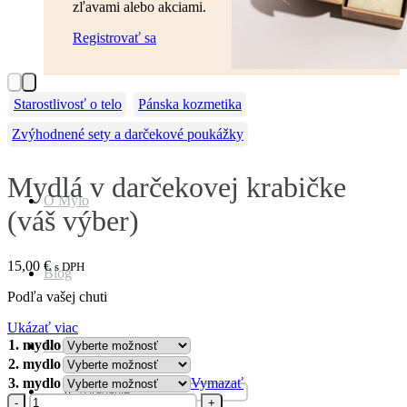
zľavami alebo akciami.
Registrovať sa
Obchod
Mydlá v darčekovej krabičke
O Mylo
(váš výber)
15,00
€
s DPH
Blog
Podľa vašej chuti
Ukázať viac
1. mydlo
Kontakt
2. mydlo
3. mydlo
Vymazať
Hľadať:
množstvo