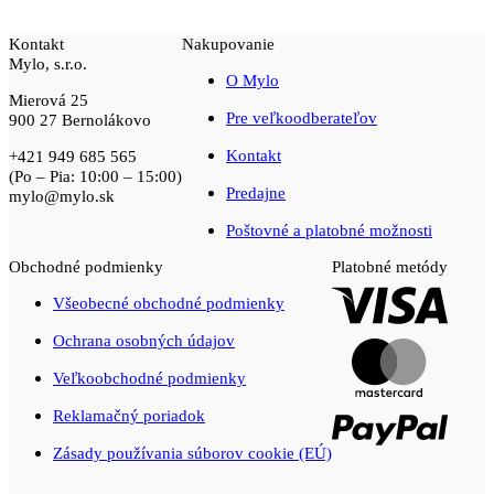
Kontakt
Nakupovanie
Mylo, s.r.o.
O Mylo
Mierová 25
Pre veľkoodberateľov
900 27 Bernolákovo
Kontakt
+421 949 685 565
(Po – Pia: 10:00 – 15:00)
Predajne
mylo@mylo.sk
Poštovné a platobné možnosti
Obchodné podmienky
Platobné metódy
Visa
Všeobecné obchodné podmienky
Ochrana osobných údajov
Maste
Veľkoobchodné podmienky
PayPal
Reklamačný poriadok
Zásady používania súborov cookie (EÚ)