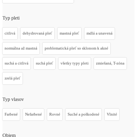
Typ pleti
citlivá
dehydrovaná pleť
mastná pleť
mdlá a unavená
normálna až mastná
problematická pleť so sklonom k akné
suchá a citlivá
suchá pleť
všetky typy pleti
zmiešaná, T-zóna
zrelá pleť
Typ vlasov
Farbené
Nefarbené
Rovné
Suché a poškodené
Vlnité
Objem