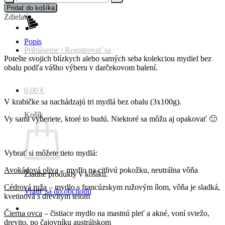
Mydlá
Pridať do košíka
v
Zdielať
darčekovej
krabičke
(váš
Popis
Prihlásenie / Registrovať sa
výber)
Potešte svojich blízkych alebo samých seba kolekciou mydiel bez
obalu podľa vášho výberu v darčekovom balení.
0,00
€
V krabičke sa nachádzajú tri mydlá bez obalu (3x100g).
Košík
Vy sami vyberiete, ktoré to budú. Niektoré sa môžu aj opakovať 🙂
Vybrať si môžete tieto mydlá:
Avokádová oliva
– mydlo na citlivú pokožku, neutrálna vôňa
Žiadne produkty v košíku.
Cédrová ruža
– mydlo s francúzskym ružovým ílom, vôňa je sladká,
Vrátiť sa do obchodu
kvetinová s drevitým telom
Čierna ovca
– čistiace mydlo na mastnú pleť a akné, voní sviežo,
drevito, po čajovníku austrálskom