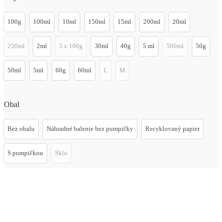
100g
100ml
10ml
150ml
15ml
200ml
20ml
250ml
2ml
3 x 100g
30ml
40g
5 ml
500ml
50g
50ml
5ml
60g
60ml
L
M
Obal
Bez obalu
Náhradné balenie bez pumpičky
Recyklovaný papier
S pumpičkou
Sklo