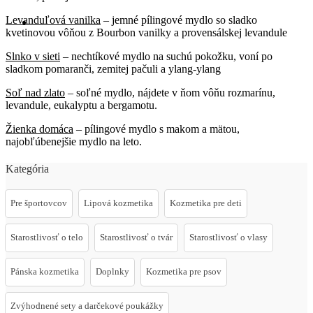
Levanduľová vanilka
– jemné pílingové mydlo so sladko
kvetinovou vôňou z Bourbon vanilky a provensálskej levandule
Slnko v sieti
– nechtíkové mydlo na suchú pokožku, voní po
sladkom pomaranči, zemitej pačuli a ylang-ylang
Soľ nad zlato
– soľné mydlo, nájdete v ňom vôňu rozmarínu,
levandule, eukalyptu a bergamotu.
Žienka domáca
– pílingové mydlo s makom a mätou,
najobľúbenejšie mydlo na leto.
Kategória
Pre športovcov
Lipová kozmetika
Kozmetika pre deti
Starostlivosť o telo
Starostlivosť o tvár
Starostlivosť o vlasy
Pánska kozmetika
Doplnky
Kozmetika pre psov
Zvýhodnené sety a darčekové poukážky