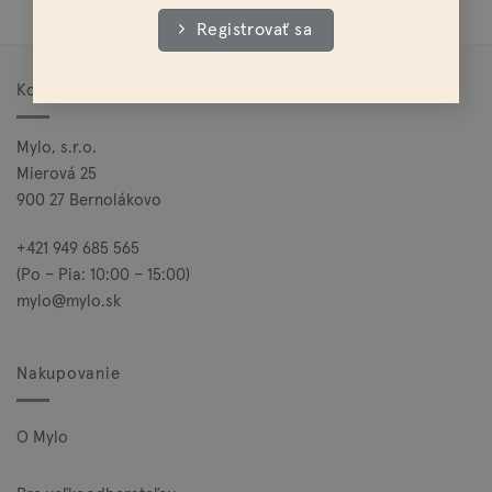
Registrovať sa
Kontakt
Mylo, s.r.o.
Mierová 25
900 27 Bernolákovo
+421 949 685 565
(Po – Pia: 10:00 – 15:00)
mylo@mylo.sk
Nakupovanie
O Mylo