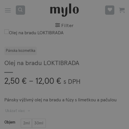
Skip
to
content
Filter
Olej na bradu LOKTIBRADA
Price
2,50
€
–
12,00
€
s DPH
range:
2,50 €
Pánsky výživný olej na bradu a fúzy s limetkou a pačulou
through
Ukázať viac
12,00 €
Objem
2ml
30ml