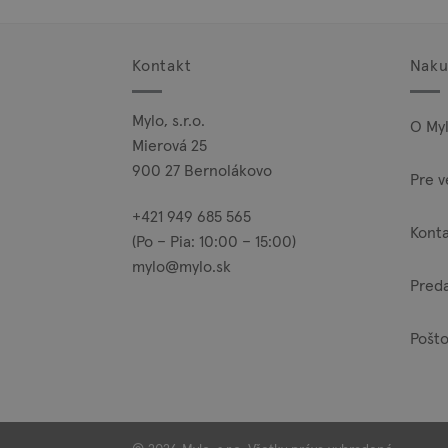
Kontakt
Naku
Mylo, s.r.o.
O My
Mierová 25
900 27 Bernolákovo
Pre v
+421 949 685 565
Kont
(Po – Pia: 10:00 – 15:00)
mylo@mylo.sk
Pred
Pošto