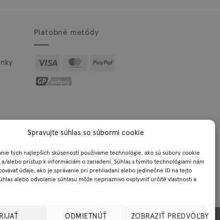
Platobné metódy
Visa
MasterCard
PayPal
nky
Spravujte súhlas so súbormi cookie
nie tých najlepších skúseností používame technológie, ako sú súbory cookie
 a/alebo prístup k informáciám o zariadení. Súhlas s týmito technológiami nám
okie
ovávať údaje, ako je správanie pri prehliadaní alebo jedinečné ID na tejto
úhlas alebo odvolanie súhlasu môže nepriaznivo ovplyvniť určité vlastnosti a
RIJAŤ
ODMIETNÚŤ
ZOBRAZIŤ PREDVOĽBY