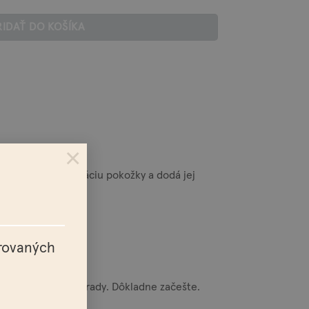
RIDAŤ DO KOŠÍKA
×
u, zlepšuje hydratáciu pokožky a dodá jej
trovaných
 pokožky, fúzov a brady. Dôkladne začešte.