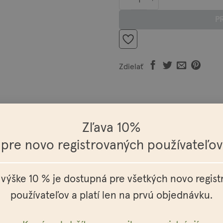
P
Zdielať
Zľava 10%
 a vitamínu E, ktorá dodá brade, fúzom a pokožke potrebnú výživ
pre novo registrovaných používateľov
beniu, začervenaniu ba aj vráskam.
 výške 10 % je dostupná pre všetkých novo regis
používateľov a platí len na prvú objednávku.
rispôsobte veľkosti brady a fúzov), votrite dlaňami a prstami do
ľa nálady.