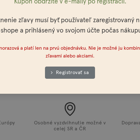
Kupón obdržíte v e-maily po registrácií.
tnenie zľavy musí byť používateľ zaregistrovaný 
ensis Seed Oil, Ricinus Communis Oil, Argania Spinosa Kernel Oi
shope a prihlásený vo svojom účte počas nákup
Oil , Piper Nigrum Oil, Pogostemon Cablin Oil, Benzyl Benzoate
dnorazová a platí len na prvú objednávku. Nie je možné ju kombin
nych olejoch.
zľavami alebo akciami.
Registrovať sa
Európy
Osobné vyzdvihnutie možné v
Doprav
celej SR a ČR