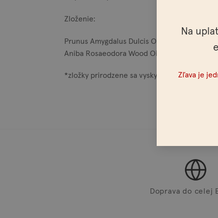
Zloženie:
Na upla
Prunus Amygdalus Dulcis Oil, Simmondsia Chin
e
Aniba Rosaeodora Wood Oil ,Cedrus Atlantica 
Zľava je je
*zložky prirodzene sa vyskytujúce v esenciál
Doprava do celej 