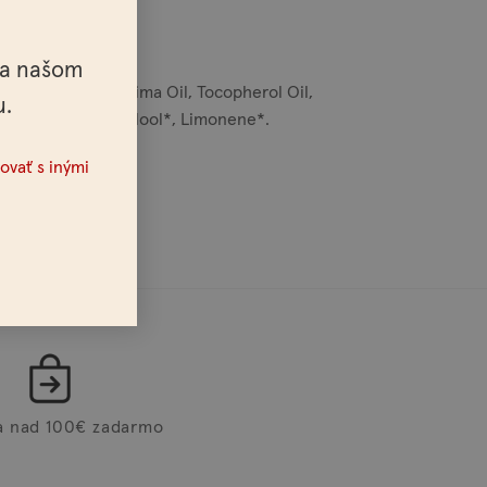
na našom
l, Persea Gratissima Oil, Tocopherol Oil,
u.
*, Geraniol*, Linalool*, Limonene*.
ovať s inými
a nad 100€ zadarmo