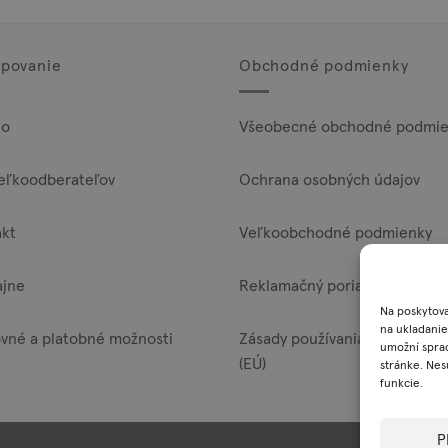
povanie
Obchodné podmienky
lo
Všeobecné obchodné podmie
eľkoodberateľov
Ochrana osobných údajov
akt
Veľkoobchodné podmienky
ajne
Reklamačný poriadok
Na poskytova
na ukladanie
vné a platobné možnosti
Zásady používania súborov co
umožní sprac
(EÚ)
stránke. Nes
funkcie.
P