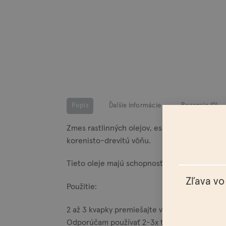
Popis
Ďalšie informácie
Recenzie (0)
Zmes rastlinných olejov, esenciálnych olejov
korenisto-drevitú vôňu.
Tieto oleje majú schopnosť bojovať proti svr
Zľava vo
Použitie:
2 až 3 kvapky premiešajte v dlaniach (objem p
Odporúčam používať 2-3x týždenne alebo pod