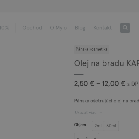
 10%
Obchod
O Mylo
Blog
Kontakt
Olej na bradu KA
Pric
2,50
€
–
12,00
€
s D
rang
2,50
Pánsky ošetrujúci olej na bra
thr
12,0
Ukázať viac
Objem
2ml
30ml
množstvo Olej na bradu KAPITÁN