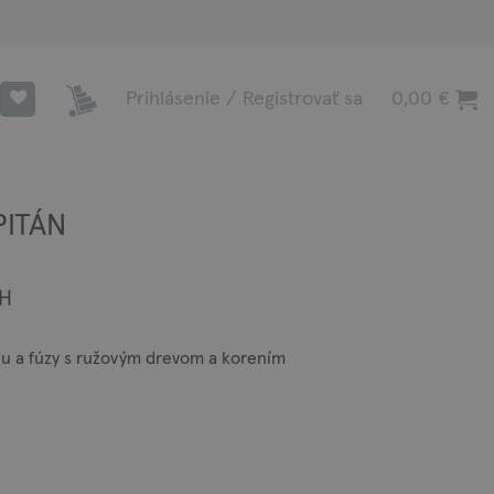
Prihlásenie / Registrovať sa
0,00
€
PITÁN
e
PH
e:
 €
du a fúzy s ružovým drevom a korením
ough
0 €