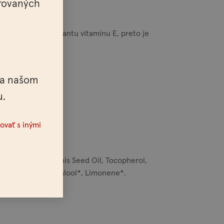
trovaných
percento antioxidantu vitamínu E, preto je
nie ich rastu.
na našom
u.
ovať s inými
il, Ricinus Communis Seed Oil, Tocopherol,
e*, Geraniol*, Linalool*, Limonene*.