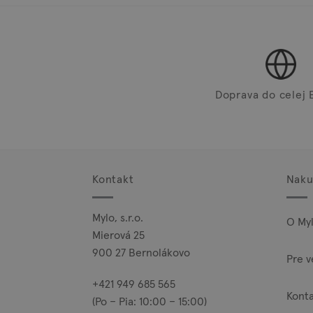
Doprava do celej 
Kontakt
Naku
Mylo, s.r.o.
O My
Mierová 25
900 27 Bernolákovo
Pre v
+421 949 685 565
Kont
(Po – Pia: 10:00 – 15:00)