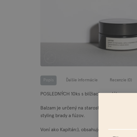
Popis
Ďalšie informácie
Recenzie (0)
POSLEDNÝCH 10ks s blížiacim sa dátumom sp
Balzam je určený na starostlivosť o bradu, f
styling brady a fúzov.
Voní ako Kapitán:), obsahuje esenciálne oleje