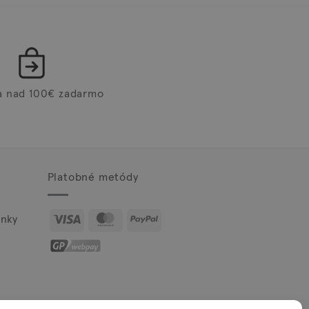
a nad 100€ zadarmo
Platobné metódy
Visa
MasterCard
PayPal
nky