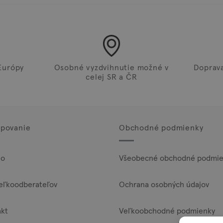
Európy
Osobné vyzdvihnutie možné v
Doprav
celej SR a ČR
povanie
Obchodné podmienky
lo
Všeobecné obchodné podmie
eľkoodberateľov
Ochrana osobných údajov
akt
Veľkoobchodné podmienky