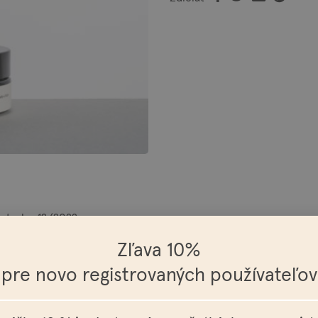
otreby, 12/2022.
Zľava 10%
úzy a pokožku pod nimi. Obsahuje včelí vosk, vďaka ktorému je vý
pre novo registrovaných používateľov
 ružové drevo, čierne korenie, céder a pačuli.