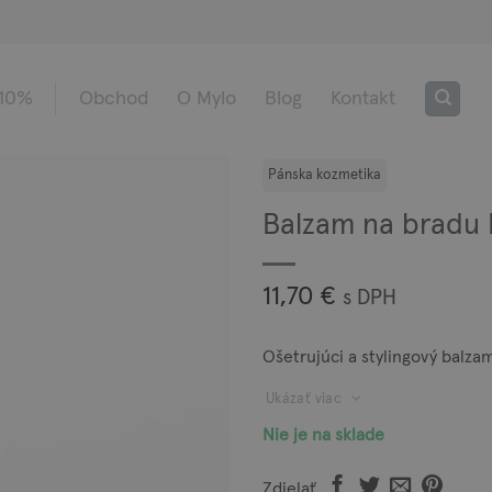
 10%
Obchod
O Mylo
Blog
Kontakt
Balzam na bradu
11,70
€
s DPH
Ošetrujúci a stylingový balza
Ukázať viac
Nie je na sklade
Zdielať