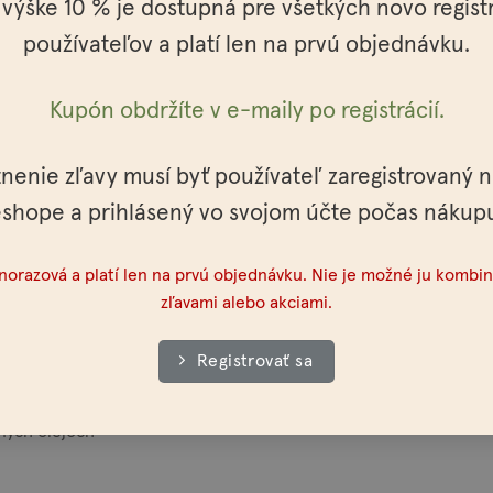
 výške 10 % je dostupná pre všetkých novo regis
používateľov a platí len na prvú objednávku.
vými, regeneračnými a liečivými vlastnosťami. Obsahuje vysoké 
e obvzlášť vhodný na suché vlasy, suchú a poškodenú pokožku.
Kupón obdržíte v e-maily po registrácií.
 zvonka, zlepšenie kvality suchých a rozštiepených vlasov a zlepše
tnenie zľavy musí byť používateľ zaregistrovaný 
shope a prihlásený vo svojom účte počas nákup
na cesty zo sebou.
dnorazová a platí len na prvú objednávku. Nie je možné ju kombin
zľavami alebo akciami.
 Beeswax, Helianthus Annuus Seed Oil, Argania Spinosa Kernel O
Registrovať sa
 Oil , Piper Nigrum Oil, Pogostemon Cablin Oil, Benzyl Benzoat
lnych olejoch