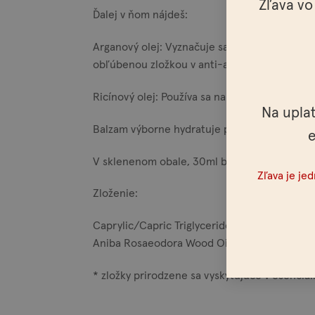
Zľava vo
Ďalej v ňom nájdeš:
Arganový olej: Vyznačuje sa výbornými výživo
obľúbenou zložkou v anti-aging kozmetike. J
Ricínový olej: Používa sa na spevnenie vlasov
Na upla
Balzam výborne hydratuje pokožku.
e
V sklenenom obale, 30ml balení vhodnom aj 
Zľava je je
Zloženie:
Caprylic/Capric Triglyceride, Polyglycerol-3
Aniba Rosaeodora Wood Oil , Cedrus Atlantica
* zložky prirodzene sa vyskytujúce v esenciá