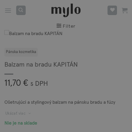
Skip
to
content
Filter
Balzam na bradu KAPITÁN
11,70
€
s DPH
Ošetrujúci a stylingový balzam na pánsku bradu a fúzy
Ukázať viac
Nie je na sklade