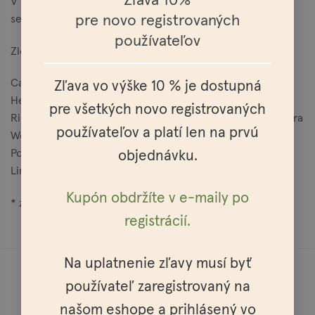
Zľava 10%
V sklenenom obale, 30ml balení vhodnom aj na cesty zo
pre novo registrovaných
sebou.
používateľov
Zloženie:
Caprylic/Capric Triglyceride, Polyglycerol-3 Beeswax,
Zľava vo výške 10 % je dostupná
Helianthus Annuus Seed Oil, Argania Spinosa Kernel Oil,
pre všetkých novo registrovaných
Ricinus Communis Seed Oil, Tocopherol, Aniba Rosaeodora
používateľov a platí len na prvú
Wood Oil , Cedrus Atlantica Oil , Piper Nigrum Oil,
Pogostemon Cablin Oil, Benzyl Benzoate*, Geraniol*,
objednávku.
Linalool*, Limonene*.
Kupón obdržíte v e-maily po
* zložky prirodzene sa vyskytujúce v esenciálnych olejoch
registrácií.
Na uplatnenie zľavy musí byť
používateľ zaregistrovaný na
našom eshope a prihlásený vo