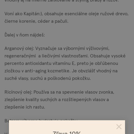
vhodný aj na mierne zafixovanie a styling brady a fúzov.
Voní ako Kapitán:), obsahuje esenciálne oleje ružové drevo,
čierne korenie, céder a pačuli.
Ďalej v ňom nájdeš:
Arganový olej: Vyznačuje sa výbornými výživovými,
regeneračnými a liečivými vlastnosťami. Obsahuje vysoké
percento antioxidantu vitamínu E, preto je obľúbenou
zložkou v anti-aging kozmetike. Je obvzlášť vhodný na
suché vlasy, suchú a poškodenú pokožku.
Ricínový olej: Používa sa na spevnenie vlasov zvonka,
zlepšenie kvality suchých a rozštiepených vlasov a
zlepšenie ich rastu.
Balzam výborne hydratuje pokožku.
×