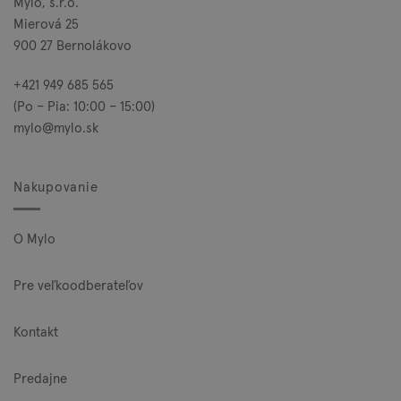
Mylo, s.r.o.
Mierová 25
900 27 Bernolákovo
+421 949 685 565
(Po – Pia: 10:00 – 15:00)
mylo@mylo.sk
Nakupovanie
O Mylo
Pre veľkoodberateľov
Kontakt
Predajne