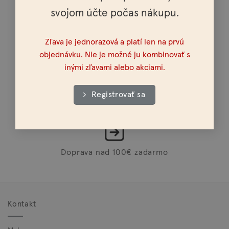
svojom účte počas nákupu.
Doprava do celej Európy
Zľava je jednorazová a platí len na prvú
objednávku. Nie je možné ju kombinovať s
inými zľavami alebo akciami.
Osobné vyzdvihnutie možné v celej SR a ČR
Registrovať sa
Doprava nad 100€ zadarmo
Kontakt