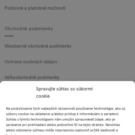
Poštovné a platobné možnosti
Obchodné podmienky
Všeobecné obchodné podmienky
Ochrana osobných údajov
Veľkoobchodné podmienky
Spravujte súhlas so súbormi
Reklamačný poriadok
cookie
Zásady používania súborov cookie (EÚ)
Na poskytovanie tých najlepších skúseností používame technológie, ako sú
súbory cookie na ukladanie a/alebo prístup k informáciám o zariadení.
Súhlas s týmito technológiami nám umožní spracovávať údaje, ako je
správanie pri prehliadaní alebo jedinečné ID na tejto stránke. Nesúhlas
Platobné metódy
alebo odvolanie súhlasu môže nepriaznivo ovplyvniť určité vlastnosti a