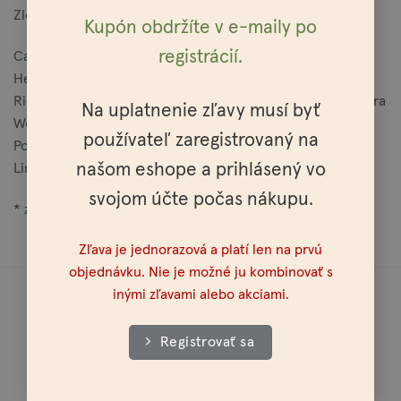
Zloženie:
Kupón obdržíte v e-maily po
registrácií.
Caprylic/Capric Triglyceride, Polyglycerol-3 Beeswax,
Helianthus Annuus Seed Oil, Argania Spinosa Kernel Oil,
Ricinus Communis Seed Oil, Tocopherol, Aniba Rosaeodora
Na uplatnenie zľavy musí byť
Wood Oil , Cedrus Atlantica Oil , Piper Nigrum Oil,
používateľ zaregistrovaný na
Pogostemon Cablin Oil, Benzyl Benzoate*, Geraniol*,
našom eshope a prihlásený vo
Linalool*, Limonene*.
svojom účte počas nákupu.
* zložky prirodzene sa vyskytujúce v esenciálnych olejoch
Zľava je jednorazová a platí len na prvú
objednávku. Nie je možné ju kombinovať s
inými zľavami alebo akciami.
Registrovať sa
Doprava do celej Európy