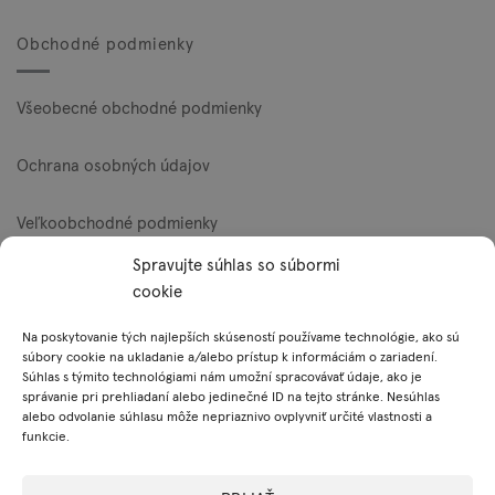
Obchodné podmienky
Všeobecné obchodné podmienky
Ochrana osobných údajov
Veľkoobchodné podmienky
Spravujte súhlas so súbormi
Reklamačný poriadok
cookie
Zásady používania súborov cookie (EÚ)
Na poskytovanie tých najlepších skúseností používame technológie, ako sú
súbory cookie na ukladanie a/alebo prístup k informáciám o zariadení.
Súhlas s týmito technológiami nám umožní spracovávať údaje, ako je
správanie pri prehliadaní alebo jedinečné ID na tejto stránke. Nesúhlas
Platobné metódy
alebo odvolanie súhlasu môže nepriaznivo ovplyvniť určité vlastnosti a
funkcie.
Visa
MasterCard
PayPal