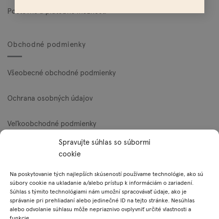
Poštovné a platobné možnosti
Obchodné podmienky
Všeobecné obchodné podmienky
Ochrana osobných údajov
Veľkoobchodné podmienky
Spravujte súhlas so súbormi
Reklamačný poriadok
cookie
Zásady používania súborov cookie (EÚ)
Na poskytovanie tých najlepších skúseností používame technológie, ako sú
súbory cookie na ukladanie a/alebo prístup k informáciám o zariadení.
Súhlas s týmito technológiami nám umožní spracovávať údaje, ako je
správanie pri prehliadaní alebo jedinečné ID na tejto stránke. Nesúhlas
Platobné metódy
alebo odvolanie súhlasu môže nepriaznivo ovplyvniť určité vlastnosti a
funkcie.