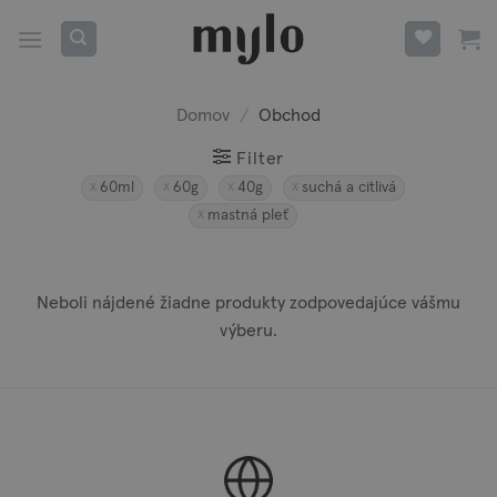
Skip
to
content
Domov
/
Obchod
Filter
60ml
60g
40g
suchá a citlivá
mastná pleť
Neboli nájdené žiadne produkty zodpovedajúce vášmu
výberu.