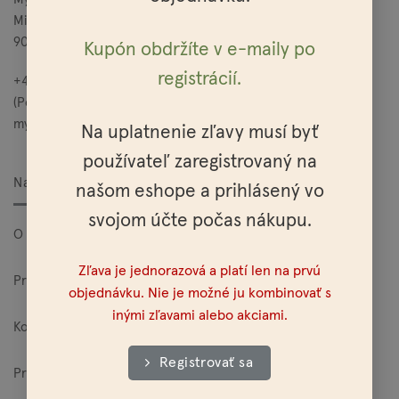
Mierová 25
900 27 Bernolákovo
Kupón obdržíte v e-maily po
registrácií.
+421 949 685 565
(Po – Pia: 10:00 – 15:00)
mylo@mylo.sk
Na uplatnenie zľavy musí byť
používateľ zaregistrovaný na
Nakupovanie
našom eshope a prihlásený vo
svojom účte počas nákupu.
O Mylo
Zľava je jednorazová a platí len na prvú
Pre veľkoodberateľov
objednávku. Nie je možné ju kombinovať s
inými zľavami alebo akciami.
Kontakt
Registrovať sa
Predajne