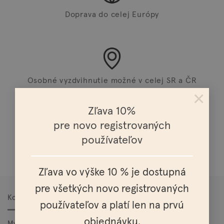
Doprava do celej Európy
Osobné vyzdvihnutie možné v celej SR a ČR
×
Zľava 10%
pre novo registrovaných
používateľov
Doprava nad 100€ zadarmo
Zľava vo výške 10 % je dostupná
pre všetkých novo registrovaných
Kontakt
používateľov a platí len na prvú
objednávku.
Mylo, s.r.o.