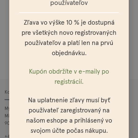
používateľov
Osobné vyzdvihnutie možné v celej SR a ČR
Zľava vo výške 10 % je dostupná
pre všetkých novo registrovaných
používateľov a platí len na prvú
objednávku.
Doprava nad 100€ zadarmo
Kupón obdržíte v e-maily po
registrácií.
Kontakt
Na uplatnenie zľavy musí byť
Mylo, s.r.o.
používateľ zaregistrovaný na
Mierová 25
našom eshope a prihlásený vo
900 27 Bernolákovo
svojom účte počas nákupu.
+421 949 685 565