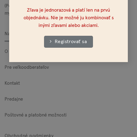
(Po – Pia: 10:00 – 15:00)
Zľava je jednorazová a platí len na prvú
mylo@mylo.sk
objednávku. Nie je možné ju kombinovať s
inými zľavami alebo akciami.
Nakupovanie
Registrovať sa
O Mylo
Pre veľkoodberateľov
Kontakt
Predajne
Poštovné a platobné možnosti
Obchodné podmienky