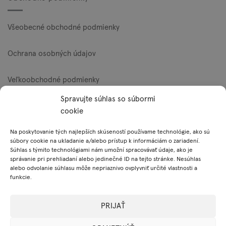
Všeobecné obchodné podmienky
Ochrana osobných údajov
Veľkoobchodné podmienky
Spravujte súhlas so súbormi
Reklamačný poriadok
cookie
Zásady používania súborov cookie (EÚ)
Na poskytovanie tých najlepších skúseností používame technológie, ako sú
súbory cookie na ukladanie a/alebo prístup k informáciám o zariadení.
Súhlas s týmito technológiami nám umožní spracovávať údaje, ako je
správanie pri prehliadaní alebo jedinečné ID na tejto stránke. Nesúhlas
Platobné metódy
alebo odvolanie súhlasu môže nepriaznivo ovplyvniť určité vlastnosti a
funkcie.
Visa
MasterCard
PayPal
PRIJAŤ