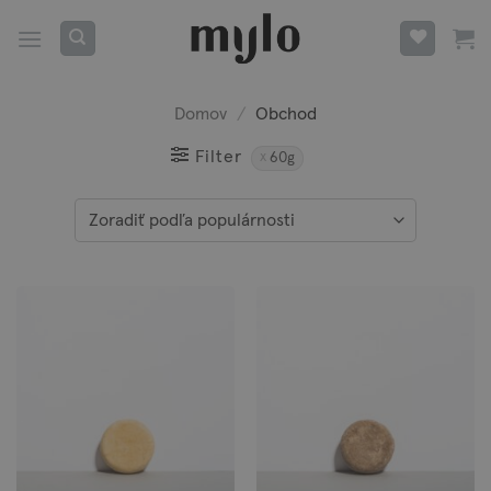
Skip
to
content
Domov
/
Obchod
Filter
60g