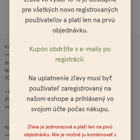
pre všetkých novo registrovaných
Doprava nad 100€ zadarmo
používateľov a platí len na prvú
objednávku.
Kontakt
Kupón obdržíte v e-maily po
registrácií.
Mylo, s.r.o.
Mierová 25
Na uplatnenie zľavy musí byť
900 27 Bernolákovo
používateľ zaregistrovaný na
+421 949 685 565
našom eshope a prihlásený vo
(Po – Pia: 10:00 – 15:00)
mylo@mylo.sk
svojom účte počas nákupu.
Zľava je jednorazová a platí len na prvú
Nakupovanie
objednávku. Nie je možné ju kombinovať s