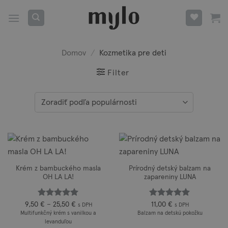
Skip
to
content
Domov
/
Kozmetika pre deti
Filter
Krém z bambuckého masla
Prírodný detský balzam na
OH LA LA!
zapareniny LUNA
Hodnotenie
Hodnotenie
Price
9,50
€
–
25,50
€
11,00
€
s DPH
s DPH
range:
z 5
z 5
5
5
Multifunkčný krém s vanilkou a
Balzam na detskú pokožku
9,50 €
levanduľou
through