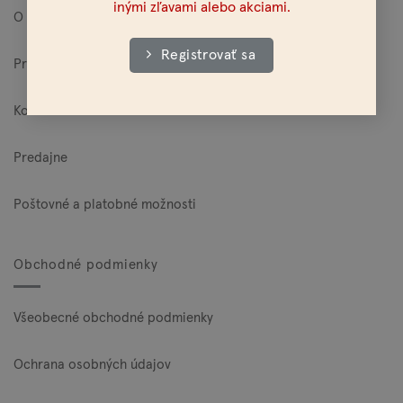
inými zľavami alebo akciami.
O Mylo
Registrovať sa
Pre veľkoodberateľov
Kontakt
Predajne
Poštovné a platobné možnosti
Obchodné podmienky
Všeobecné obchodné podmienky
Ochrana osobných údajov