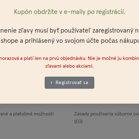
Kupón obdržíte v e-maily po registrácií.
povanie
Obchodné podmienky
tnenie zľavy musí byť používateľ zaregistrovaný 
shope a prihlásený vo svojom účte počas nákup
lo
Všeobecné obchodné podmie
dnorazová a platí len na prvú objednávku. Nie je možné ju kombin
eľkoodberateľov
Ochrana osobných údajov
zľavami alebo akciami.
akt
Veľkoobchodné podmienky
Registrovať sa
ajne
Reklamačný poriadok
vné a platobné možnosti
Zásady používania súborov co
(EÚ)