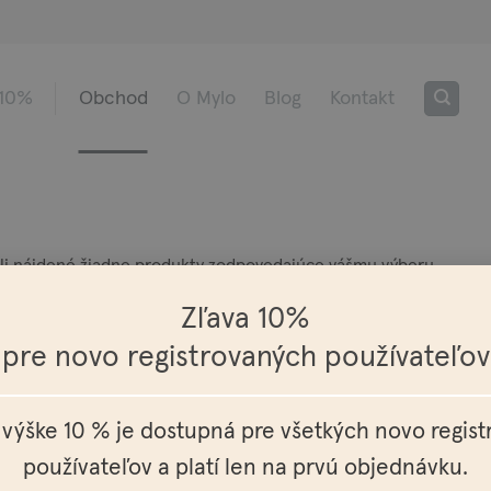
 10%
Obchod
O Mylo
Blog
Kontakt
i nájdené žiadne produkty zodpovedajúce vášmu výberu.
Zľava 10%
pre novo registrovaných používateľov
 výške 10 % je dostupná pre všetkých novo regis
Európy
Osobné vyzdvihnutie možné v
Doprav
používateľov a platí len na prvú objednávku.
celej SR a ČR