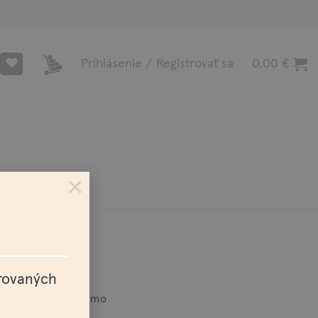
Prihlásenie / Registrovať sa
0,00
€
×
trovaných
a nad 100€ zadarmo