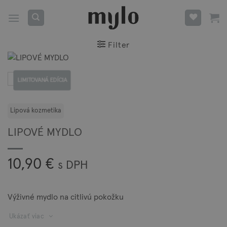
Skip
to
content
Filter
LIMITOVANÁ EDÍCIA
LIPOVÉ MYDLO
10,90
€
s DPH
Výživné mydlo na citlivú pokožku
Ukázať viac