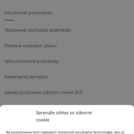
Obchodné podmienky
Všeobecné obchodné podmienky
Ochrana osobných údajov
Veľkoobchodné podmienky
Reklamačný poriadok
Zásady používania súborov cookie (EÚ)
Platobné metódy
Spravujte súhlas so súbormi
cookie
Visa
MasterCard
PayPal
Na poskytovanie tých najlepších skúseností používame technológie, ako sú