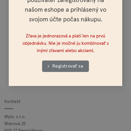
používateľ zaregistrovaný na
našom eshope a prihlásený vo
svojom účte počas nákupu.
Osobné vyzdvihnutie možné v celej SR a ČR
Zľava je jednorazová a platí len na prvú
objednávku. Nie je možné ju kombinovať s
inými zľavami alebo akciami.
Registrovať sa
Doprava nad 100€ zadarmo
Kontakt
Mylo, s.r.o.
Mierová 25
900 27 Bernolákovo