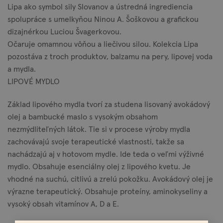
Lipa ako symbol sily Slovanov a ústredná ingrediencia
spolupráce s umelkyňou Ninou A. Šoškovou a grafickou
dizajnérkou Luciou Švagerkovou.
Očaruje omamnou vôňou a liečivou silou. Kolekcia Lipa
pozostáva z troch produktov, balzamu na pery, lipovej voda
a mydla.
LIPOVÉ MYDLO
Základ lipového mydla tvorí za studena lisovaný avokádový
olej a bambucké maslo s vysokým obsahom
nezmýdliteľných látok. Tie si v procese výroby mydla
zachovávajú svoje terapeutické vlastnosti, takže sa
nachádzajú aj v hotovom mydle. Ide teda o veľmi výživné
mydlo. Obsahuje esenciálny olej z lipového kvetu. Je
vhodné na suchú, citlivú a zrelú pokožku. Avokádový olej je
výrazne terapeutický. Obsahuje proteíny, aminokyseliny a
vysoký obsah vitamínov A, D a E.