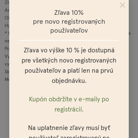
×
Zloženie:
Aqua, Butyrospermum Parkii Fruit Butter, Olea Europaea
Zľava 10%
Oil, Cocos Nucifera Oil, Persea Gratissima Oil, Sodium
pre novo registrovaných
Hydroxide*, Tilia Vulgaris Flower Oil.
používateľov
* Potrebný na saponifikáciu olejov; v konečnom výrobku sa
nenachádza.
Použitie:
Zľava vo výške 10 % je dostupná
Vyhnite sa kontaktu s očami. V prípade vniknutia do očí
pre všetkých novo registrovaných
vypláchnite vodou!
používateľov a platí len na prvú
Skladovanie:
Medzi používaním odkladajte na suché miesto.
objednávku.
Kupón obdržíte v e-maily po
registrácií.
Na uplatnenie zľavy musí byť
Doprava do celej Európy