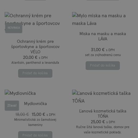
NOVINKA
Miska na masku a maska
LÁVA
Ochranný krém pre
športovkyne a športovcov
31,00
€
s DPH
VÉLO
set za zvýhodnenú cenu
20,00
€
s DPH
Alantoín, panthenol a levanduľa
Pridať do košíka
Pridať do košíka
Mydlovnička
Zľava!
Ľanová kozmetická taška
Pôvodná
Aktuálna
18,00
€
15,00
€
s DPH
TÔŇA
cena
cena
Minimalistická zo šamotovej
25,00
€
bola:
je:
s DPH
kameniny
18,00 €.
15,00 €.
Ručne šitá ľanová taška, domov pre
vaše kozmetické poklady.
Pridať do košíka