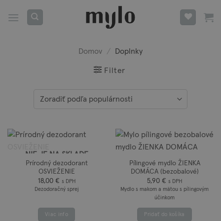
Skip
to
content
Domov
/
Doplnky
Filter
NIE JE NA SKLADE
Prírodný dezodorant
Pílingové mydlo ŽIENKA
OSVIEŽENIE
DOMÁCA (bezobalové)
18,00
€
5,90
€
s DPH
s DPH
Dezodoračný sprej
Mydlo s makom a mätou s pílingovým
účinkom
Viac info
Pridať do košíka