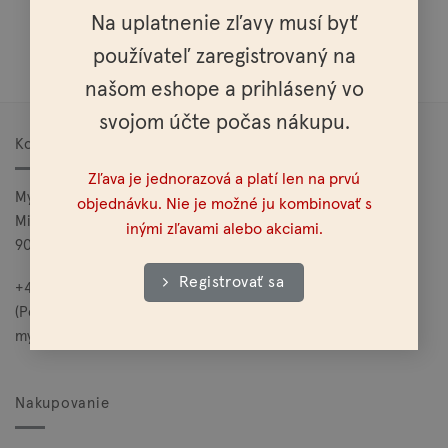
Na uplatnenie zľavy musí byť
Doprava nad 100€ zadarmo
používateľ zaregistrovaný na
našom eshope a prihlásený vo
svojom účte počas nákupu.
Kontakt
Zľava je jednorazová a platí len na prvú
Mylo, s.r.o.
objednávku. Nie je možné ju kombinovať s
Mierová 25
inými zľavami alebo akciami.
900 27 Bernolákovo
Registrovať sa
+421 949 685 565
(Po – Pia: 10:00 – 15:00)
mylo@mylo.sk
Nakupovanie