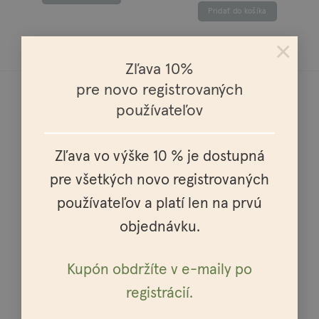
Pridať do košíka
×
Zľava 10%
pre novo registrovaných
používateľov
Zľava vo výške 10 % je dostupná
Doprava do celej Európy
pre všetkých novo registrovaných
používateľov a platí len na prvú
objednávku.
Osobné vyzdvihnutie možné v celej SR a ČR
Kupón obdržíte v e-maily po
registrácií.