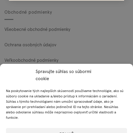
Obchodné podmienky
Všeobecné obchodné podmienky
Ochrana osobných údajov
Veľkoobchodné podmienky
Spravujte súhlas so súbormi
Reklamačný poriadok
cookie
Zásady používania súborov cookie (EÚ)
Na poskytovanie tých najlepších skúseností používame technológie, ako sú
súbory cookie na ukladanie a/alebo prístup k informáciám o zariadení.
Súhlas s týmito technológiami nám umožní spracovávať údaje, ako je
správanie pri prehliadaní alebo jedinečné ID na tejto stránke. Nesúhlas
Platobné metódy
alebo odvolanie súhlasu môže nepriaznivo ovplyvniť určité vlastnosti a
funkcie.
Visa
MasterCard
PayPal