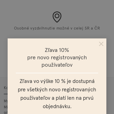
Osobné vyzdvihnutie možné v celej SR a ČR
×
Zľava 10%
pre novo registrovaných
Doprava nad 100€ zadarmo
používateľov
Zľava vo výške 10 % je dostupná
Kontakt
pre všetkých novo registrovaných
používateľov a platí len na prvú
Mylo, s.r.o.
objednávku.
Mierová 25
900 27 Bernolákovo