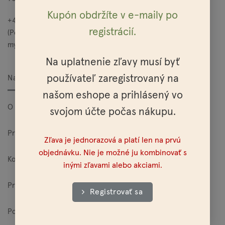
Kupón obdržíte v e-maily po
+421 949 685 565
registrácií.
(Po – Pia: 10:00 – 15:00)
mylo@mylo.sk
Na uplatnenie zľavy musí byť
používateľ zaregistrovaný na
Nakupovanie
našom eshope a prihlásený vo
O Mylo
svojom účte počas nákupu.
Pre veľkoodberateľov
Zľava je jednorazová a platí len na prvú
objednávku. Nie je možné ju kombinovať s
Kontakt
inými zľavami alebo akciami.
Predajne
Registrovať sa
Poštovné a platobné možnosti