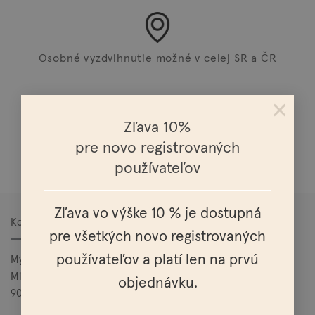
Osobné vyzdvihnutie možné v celej SR a ČR
×
Zľava 10%
pre novo registrovaných
Doprava nad 100€ zadarmo
používateľov
Zľava vo výške 10 % je dostupná
Kontakt
pre všetkých novo registrovaných
používateľov a platí len na prvú
Mylo, s.r.o.
Mierová 25
objednávku.
900 27 Bernolákovo