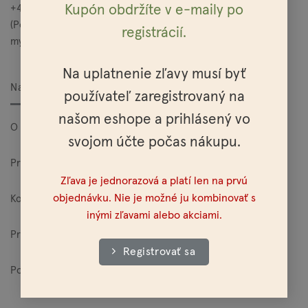
Kupón obdržíte v e-maily po
+421 949 685 565
(Po – Pia: 10:00 – 15:00)
registrácií.
mylo@mylo.sk
Na uplatnenie zľavy musí byť
Nakupovanie
používateľ zaregistrovaný na
našom eshope a prihlásený vo
O Mylo
svojom účte počas nákupu.
Pre veľkoodberateľov
Zľava je jednorazová a platí len na prvú
objednávku. Nie je možné ju kombinovať s
Kontakt
inými zľavami alebo akciami.
Predajne
Registrovať sa
Poštovné a platobné možnosti