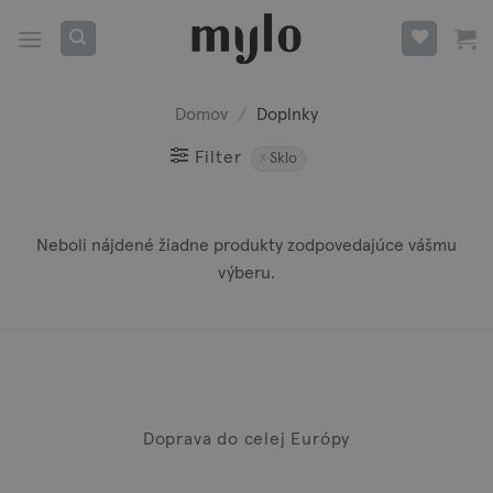
Skip
to
content
Domov
/
Doplnky
Filter
Sklo
Neboli nájdené žiadne produkty zodpovedajúce vášmu
výberu.
Doprava do celej Európy